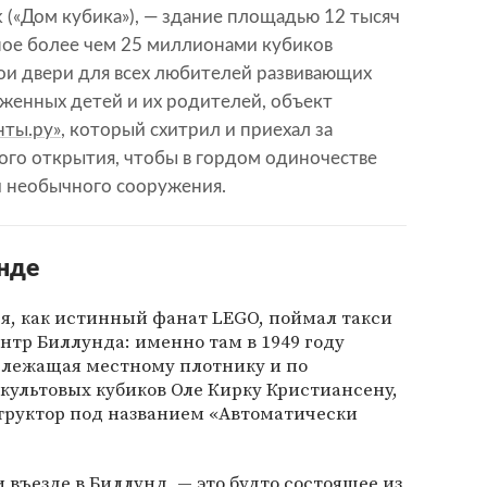
k («Дом кубика»), — здание площадью 12 тысяч
ное более чем 25 миллионами кубиков
ои двери для всех любителей развивающих
женных детей и их родителей, объект
нты.ру»
, который схитрил и приехал за
ого открытия, чтобы в гордом одиночестве
и необычного сооружения.
унде
, я, как истинный фанат LEGO, поймал такси
ентр Биллунда: именно там в 1949 году
лежащая местному плотнику и по
культовых кубиков Оле Кирку Кристиансену,
труктор под названием «Автоматически
 въезде в Биллунд, — это будто состоящее из