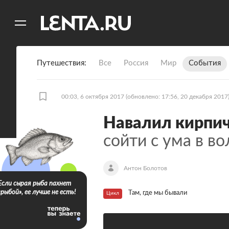
11
A
Путешествия
Все
Россия
Мир
События
00:03, 6 октября 2017
(обновлено: 17:56, 20 декабря 2017
Навалил кирпи
сойти с ума в 
Антон Болотов
Если сырая рыба пахнет
«рыбой», ее лучше не есть!
Там, где мы бывали
Цикл