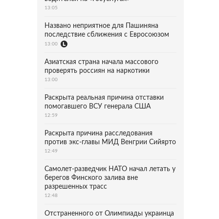
13:05
Названо неприятное для Пашиняна
последствие сближения с Евросоюзом
13:00
Азиатская страна начала массового
проверять россиян на наркотики
13:00
Раскрыта реальная причина отставки
помогавшего ВСУ генерала США
12:59
Раскрыта причина расследования
против экс-главы МИД Венгрии Сийярто
12:49
Самолет-разведчик НАТО начал летать у
берегов Финского залива вне
разрешенных трасс
12:48
Отстраненного от Олимпиады украинца