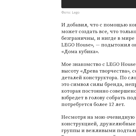
Фото: Lego
И добавил, что с помощью кон
может создать все, что тольк
безграничны, и нигде в мире 
LEGO House», — подытожил он
«Дома кубика».
Мое знакомство с LEGO House
высоту «Древа творчества», 
деталей конструктора. По сл
это символ силы бренда, неп
которая постоянно совершенст
взбредет в голову собрать по
потребуется более 12 лет.
Несмотря на мою очевидную 
конструкцией, дружелюбные 
группы и вежливыми подталк