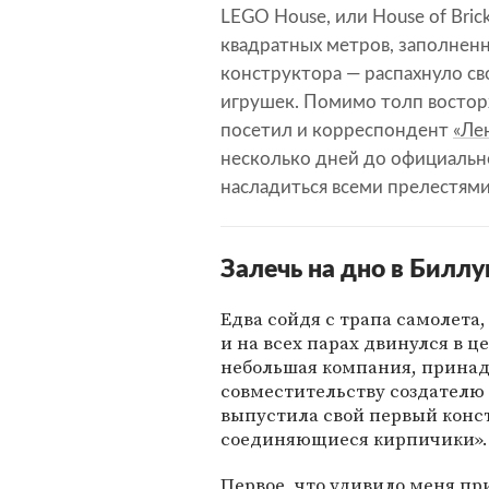
LEGO House, или House of Bric
квадратных метров, заполнен
конструктора — распахнуло св
игрушек. Помимо толп востор
посетил и корреспондент
«Ле
несколько дней до официальн
насладиться всеми прелестям
Залечь на дно в Билл
Едва сойдя с трапа самолета
и на всех парах двинулся в ц
небольшая компания, принад
совместительству создателю 
выпустила свой первый конс
соединяющиеся кирпичики».
Первое, что удивило меня при