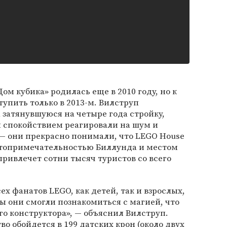
ом кубика» родилась еще в 2010 году, но к
тупить только в 2013-м. Вилструп
 затянувшуюся на четыре года стройку,
м спокойствием реагировали на шум и
— они прекрасно понимали, что LEGO House
остопримечательностью Биллунда и местом
привлечет сотни тысяч туристов со всего
сех фанатов LEGO, как детей, так и взрослых,
бы они смогли познакомиться с магией, что
го конструктора», — объяснил Вилструп.
во обойдется в 199 датских крон (около двух