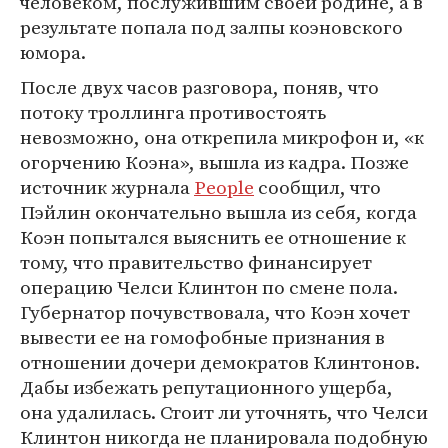
человеком, послужившим своей родине, а в
результате попала под залпы коэновского
юмора.
После двух часов разговора, поняв, что
потоку троллинга противостоять
невозможно, она открепила микрофон и, «к
огорчению Коэна», вышла из кадра. Позже
источник журнала
People
сообщил, что
Пэйлин окончательно вышла из себя, когда
Коэн попытался выяснить ее отношение к
тому, что правительство финансирует
операцию Челси Клинтон по смене пола.
Губернатор почувствовала, что Коэн хочет
вывести ее на гомофобные признания в
отношении дочери демократов Клинтонов.
Дабы избежать репутационного ущерба,
она удалилась. Стоит ли уточнять, что Челси
Клинтон никогда не планировала подобную