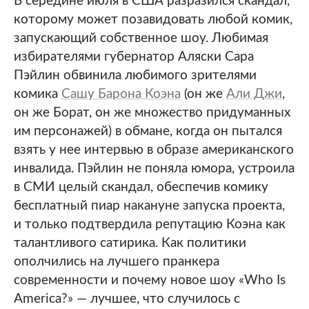
В середине июля в США разразился скандал,
которому может позавидовать любой комик,
запускающий собственное шоу. Любимая
избирателями губернатор Аляски Сара
Пэйлин обвинила любимого зрителями
комика
Сашу Барона Коэна
(он же
Али Джи
,
он же Борат, он же множество придуманных
им персонажей) в обмане, когда он пытался
взять у нее интервью в образе американского
инвалида. Пэйлин не поняла юмора, устроила
в СМИ целый скандал, обеспечив комику
бесплатный пиар накануне запуска проекта,
и только подтвердила репутацию Коэна как
талантливого сатирика. Как политики
ополчились на лучшего пранкера
современности и почему новое шоу «Who Is
America?» — лучшее, что случилось с