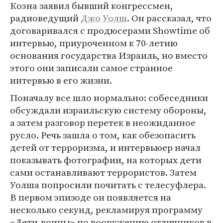
Коэна заявил бывший конгрессмен,
радиоведущий
Джо Уолш
. Он рассказал, что
договаривался с продюсерами Showtime об
интервью, приуроченном к 70-летию
основания государства Израиль, но вместо
этого они записали самое странное
интервью в его жизни.
Поначалу все шло нормально: собеседники
обсуждали израильскую систему обороны,
а затем разговор перетек в неожиданное
русло. Речь зашла о том, как обезопасить
детей от терроризма, и интервьюер начал
показывать фотографии, на которых дети
сами останавливают террористов. Затем
Уолша попросили почитать с телесуфлера.
В первом эпизоде он появляется на
несколько секунд, рекламируя программу
«Дети-воины» по вооружению отличников в