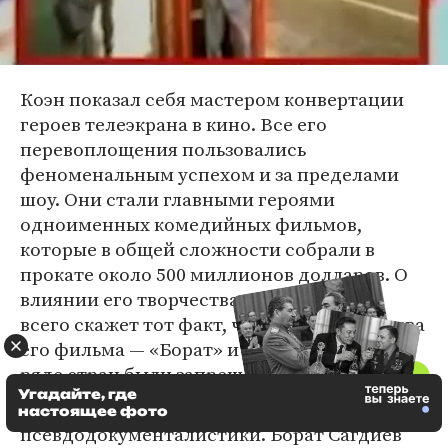
Коэн показал себя мастером конвертации
героев телеэкрана в кино. Все его
перевоплощения пользовались
феноменальным успехом и за пределами
шоу. Они стали главными героями
одноименных комедийных фильмов,
которые в общей сложности собрали в
прокате около 500 миллионов долларов. О
влиянии его творчества красноречивее
всего скажет тот факт, что как минимум два
его фильма — «Борат» и «Диктатор» — в
ряде стран были запрещены.
Угадайте, где
Коэн — один из пионеров сатирической
настоящее фото
псевдодокументалистики. Борат Сагдиев