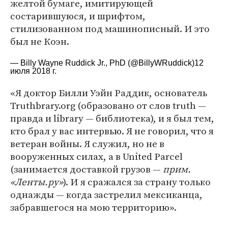
желтой бумаге, имитирующей
состарившуюся, и шрифтом,
стилизованном под машинописный. И это
был не Коэн.
— Billy Wayne Ruddick Jr., PhD (@BillyWRuddick)
12
июля 2018 г.
«Я доктор Билли Уэйн Раддик, основатель
Truthbrary.org (образовано от слов truth —
правда и library — библиотека), и я был тем,
кто брал у вас интервью. Я не говорил, что я
ветеран войны. Я служил, но не в
вооруженных силах, а в United Parcel
(занимается доставкой грузов —
прим.
«Ленты.ру»
). И я сражался за страну только
однажды — когда застрелил мексиканца,
забравшегося на мою территорию».