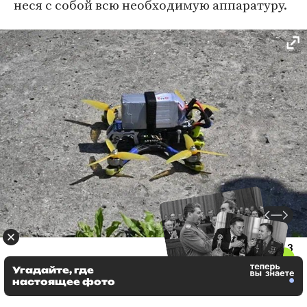
неся с собой всю необходимую аппаратуру.
1 / 3
FPV-дрон в ЭУЦ «Пустельга»
Угадайте, где
Фото: Игорь Надеждин / «Лента.ру»
настоящее фото