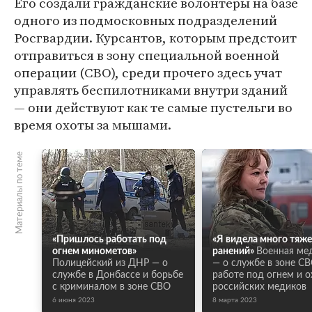
Его создали гражданские волонтеры на базе
одного из подмосковных подразделений
Росгвардии. Курсантов, которым предстоит
отправиться в зону специальной военной
операции (СВО), среди прочего здесь учат
управлять беспилотниками внутри зданий
— они действуют как те самые пустельги во
время охоты за мышами.
Материалы по теме
«Пришлось работать под
«Я видела много тяж
огнем минометов»
ранений»
Военная ме
Полицейский из ДНР — о
— о службе в зоне СВ
службе в Донбассе и борьбе
работе под огнем и о
с криминалом в зоне СВО
российских медиков
6 июня 2023
8 марта 2023