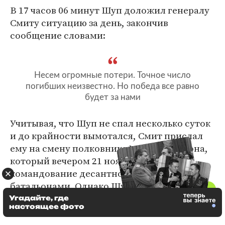
В 17 часов 06 минут Шуп доложил генералу
Смиту ситуацию за день, закончив
сообщение словами:
Несем огромные потери. Точное число
погибших неизвестно. Но победа все равно
будет за нами
Учитывая, что Шуп не спал несколько суток
и до крайности вымотался, Смит прислал
ему на смену полковника Меррита Эдсона,
который вечером 21 ноября взял на себя
командование десантно-штурмовыми
батальонами. Однако Шуп не пожелал
покинуть поле боя, став помощником
Угадайте, где
настоящее фото
нового начальника.