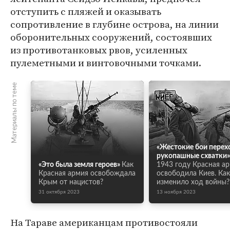
отступить с пляжей и оказывать
сопротивление в глубине острова, на линии
оборонительных сооружений, состоявших
из противотанковых рвов, усиленных
пулеметными и винтовочными точками.
Материалы по теме
«Жестокие бои перех
рукопашные схватки»
«Это была земля героев»
Как
1943 году Красная а
Красная армия освобождала
освободила Киев. Как
Крым от нацистов?
изменило ход войны?
31 октября 2023
13 ноября 2023
На Тараве американцам противостояли