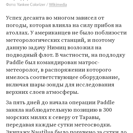
Фото: Yankee Colorizer /
Wikimedia
Успех десанта во многом зависел от
погоды, которая влияла на силу прибоя на
атоллах. У американцев не было поблизости
метеорологических станций, и поэтому
данную задачу Нимиц возложил на
подводный флот. В частности, на подлодку
Paddle был командирован матрос-
метеоролог, в распоряжении которого
имелось соответствующее оборудование,
включая шары-зонды для исследования
верхних слоев атмосферы.
За пять дней до начала операции Paddle
заняла наблюдательную позицию в 300
морских милях к северу от Таравы,
передавая каждые сутки метеосводки.
Экипажу Nautilus было поручено за сутки до