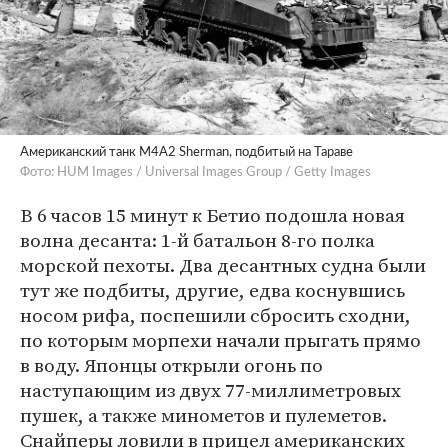
Американский танк M4A2 Sherman, подбитый на Тараве
Фото: HUM Images / Universal Images Group / Getty Images
В 6 часов 15 минут к Бетио подошла новая
волна десанта: 1-й батальон 8-го полка
морской пехоты. Два десантных судна были
тут же подбиты, другие, едва коснувшись
носом рифа, поспешили сбросить сходни,
по которым морпехи начали прыгать прямо
в воду. Японцы открыли огонь по
наступающим из двух 77-миллиметровых
пушек, а также минометов и пулеметов.
Снайперы ловили в прицел американских