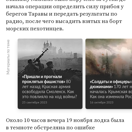
начала операции определить силу прибоя у
берегов Таравы и передать результаты по
радио, после чего высадить взятых на борт
морских пехотинцев.
Материалы по теме
«Пришли и прогнали
проклятых фашистов»
80
«Солдаты и офицеры 
лет назад Красная армия
дюжинами»
170 лет 
освободила Смоленск. Как
началась Крымская в
это повлияло на ход войны?
Как она изменила Ро
25 сентября 2023
16 октября 2023
Около 10 часов вечера 19 ноября лодка была
в темноте обстреляна по ошибке