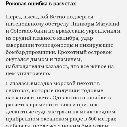
Роковая ошибка в расчетах
Перед высадкой Бетио подвергся
интенсивному обстрелу. Линкоры Maryland
и Colorado били по вражеским укреплениям
из орудий главного калибра, удар
завершили торпедоносцы и пикирующие
бомбардировщики. Крохотный островок
окутался дымом и пламенем,
наблюдателям казалось, что все живое на
нем уничтожено.
Началась высадка морской пехоты в
секторах, которые получили кодовые
названия и цвета. Однако из-за ошибки в
расчетах времени отлива и прилива
десантные суда застряли на мелководном
прибрежном океанском рифе в 500 метрах
от берега, после чего по ним был открыт