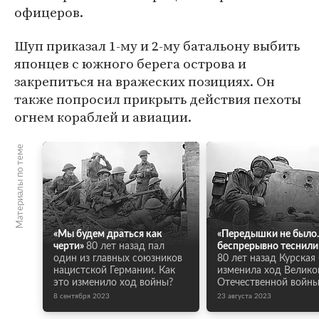
офицеров.
Шуп приказал 1-му и 2-му батальону выбить
японцев с южного берега острова и
закрепиться на вражеских позициях. Он
также попросил прикрыть действия пехоты
огнем кораблей и авиации.
Материалы по теме
«Мы будем драться как
«Передышки не было.
черти»
80 лет назад пал
беспрерывно теснили
один из главных союзников
80 лет назад Курская
нацистской Германии. Как
изменила ход Велико
это изменило ход войны?
Отечественной войн
8 сентября 2023
23 августа 2023