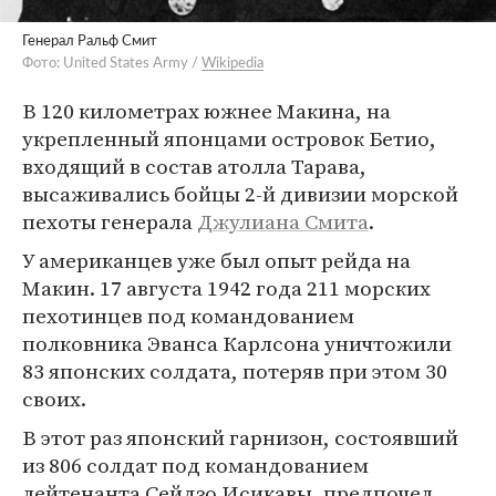
Генерал Ральф Смит
Фото: United States Army /
Wikipedia
В 120 километрах южнее Макина, на
укрепленный японцами островок Бетио,
входящий в состав атолла Тарава,
высаживались бойцы 2-й дивизии морской
пехоты генерала
Джулиана Смита
.
У американцев уже был опыт рейда на
Макин. 17 августа 1942 года 211 морских
пехотинцев под командованием
полковника Эванса Карлсона уничтожили
83 японских солдата, потеряв при этом 30
своих.
В этот раз японский гарнизон, состоявший
из 806 солдат под командованием
лейтенанта Сейдзо Исикавы, предпочел