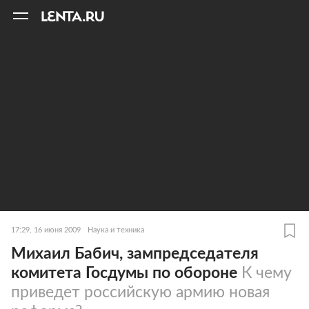
11
A
17:29, 16 июня 2009
Наука и техника
Михаил Бабич, зампредседателя
комитета Госдумы по обороне
К чему
приведет российскую армию новая