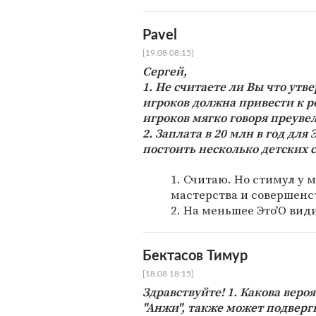
Pavel
[19.08 08:15]
Сергей,
1. Не считаете ли Вы что утв
игроков должна привести к р
игроков мягко говоря преув
2. Заплата в 20 млн в год для
постоить несколько детских с
1. Считаю. Но стимул у 
мастерства и совершенс
2. На меньшее Это'О вид
Бектасов Тимур
[18.08 18:15]
Здравствуйте! 1. Какова вероя
"Анжи", также может подвергн