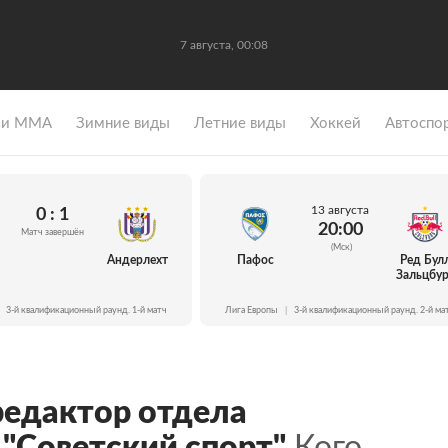
7 августа, 00:08
 и ММА
Зимние виды
Летние виды
Хоккей
Автоспо
13 августа
0 : 1
20:00
Матч завершён
(Мск)
Андерлехт
Пафос
Ред Бул
Зальцбур
3-й квалификационный раунд. 1-й матч
Лига Европы
|
3-й квалификационный раунд. 2-й ма
 редактор отдела