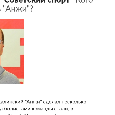
 "Советский спорт"
Кого
 "Анжи"?
калинский "Анжи" сделал несколько
утболистами команды стали, в