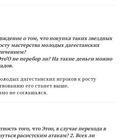
ерждение о том, что покупка таких звездных
осту мастерства молодых дагестанских
еличением?
 Это'О не перебор ли? На такие деньги можно
адов.
молодых дагестанских игроков к росту
твованию его станет выше.
имо не соглашался.
тность того, что Этоо, в случае перехода в
уться расистским атакам? 2. Всех ли