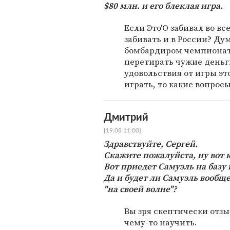
$80 млн. и его блеклая игра.
Если Это'О забивал во вс
забивать и в России? Ду
бомбардиром чемпионата
перетирать чужие деньг
удовольствия от игры это
играть, то какие вопрос
Дмитрий
[19.08 11:00]
Здравствуйте, Сергей.
Скажите пожалуйста, ну вот 
Вот приедет Самуэль на базу
Да и будет ли Самуэль вообщ
"на своей волне"?
Вы зря скептически отзы
чему-то научить.