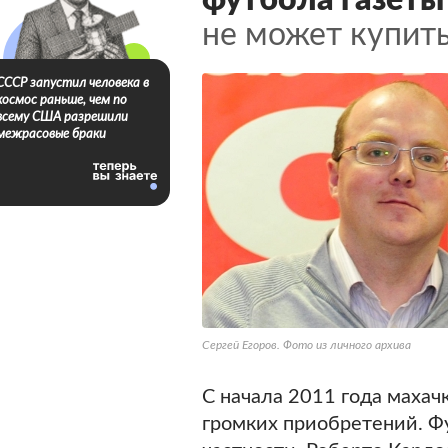
футбола газеты
не может купить
СССР запустил человека в
космос раньше, чем по
всему США разрешили
межрасовые браки
Сергей Егоров. Фото из личного архива
С начала 2011 года махач
громких приобретений. Ф