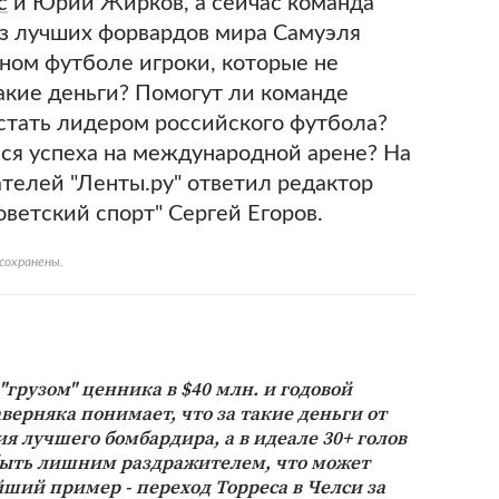
с
и Юрий Жирков, а сейчас команда
из лучших форвардов мира Самуэля
нном футболе игроки, которые не
какие деньги? Помогут ли команде
стать лидером российского футбола?
ся успеха на международной арене? На
ателей "Ленты.ру" ответил редактор
оветский спорт" Сергей Егоров.
сохранены.
 "грузом" ценника в $40 млн. и годовой
аверняка понимает, что за такие деньги от
я лучшего бомбардира, а в идеале 30+ голов
 быть лишним раздражителем, что может
йший пример - переход Торреса в Челси за