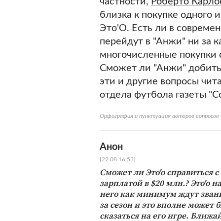
частности,
Роберто Карло
близка к покупке одного 
Это'О. Есть ли в совреме
перейдут в "Анжи" ни за 
многочисленные покупки 
Сможет ли "Анжи" добить
эти и другие вопросы чит
отдела футбола газеты "С
Орфография и пунктуация авторов вопросов 
Анон
[22.08 16:53]
Сможет ли Это'о справиться с
зарплатой в $20 млн.? Это'о н
него как минимум ждут звани
за сезон и это вполне может
сказаться на его игре. Ближа