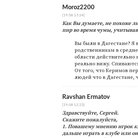
Moroz2200
[19.08 13:24]
Как Вы думаете, не похоже л
пир во время чумы, учитывая
Вы были в Дагестане? Я в
родственникам в средне
области действительно н
реально вижу. Спиваются
От того, что Керимов пе
людей что в Дагестане, 
Ravshan Ermatov
[19.08 12:23]
Здравствуйте, Сергей.
Скажите пожалуйста,
1. Повашему мнению игрок к
дальше играть в клубе или он