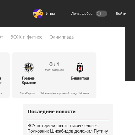
Игры
Лента добра
Войти
рт
ЗОЖ и фитнес
Олимпиада
0 : 1
Матч завершён
л
Градец-
Бешикташ
г
Кралове
тч
Лига Европы
|
3-й квалификационный раунд. 1-й матч
Последние новости
ВСУ потеряли шесть тысяч человек.
Полковник Шихабидов доложил Путину