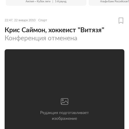
Англия — Кубок лиги
|
1-й раунд
Альфа-Банк Российская 
22:47, 22 января 2010
Спорт
Крис Саймон, хоккеист "Витязя"
Конференция отменена