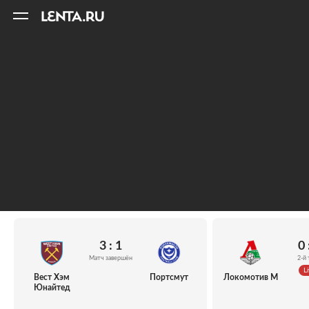
11
A
3 : 1
0 
Матч завершён
2-й 
Li
Вест Хэм
Портсмут
Локомотив М
Юнайтед