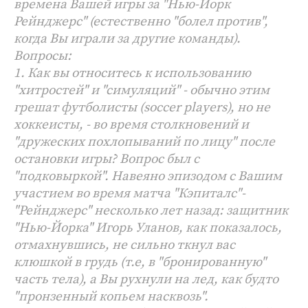
времена Вашей игры за "Нью-Йорк
Рейнджерс" (естественно "болел против",
когда Вы играли за другие команды).
Вопросы:
1. Как вы относитесь к использованию
"хитростей" и "симуляций" - обычно этим
грешат футболисты (soccer players), но не
хоккеисты, - во время столкновений и
"дружеских похлопываний по лицу" после
остановки игры? Вопрос был с
"подковыркой". Навеяно эпизодом с Вашим
участием во время матча "Кэпиталс"-
"Рейнджерс" несколько лет назад: защитник
"Нью-Йорка" Игорь Уланов, как показалось,
отмахнувшись, не сильно ткнул вас
клюшкой в грудь (т.е, в "бронированную"
часть тела), а Вы рухнули на лед, как будто
"пронзенный копьем насквозь".