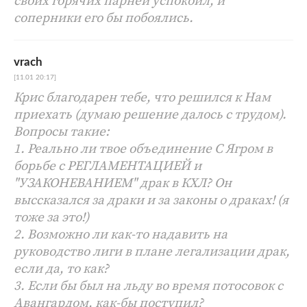
своих горячих парней успокоил, и
соперники его бы побоялись.
vrach
[11.01 20:17]
Крис благодарен тебе, что решился к Нам
приехать (думаю решение далось с трудом).
Вопросы такие:
1. Реально ли твое объединение С Ягром в
борьбе с РЕГЛАМЕНТАЦИЕЙ и
"УЗАКОНЕВАНИЕМ" драк в КХЛ? Он
выссказался за драки и за законы о драках! (я
тоже за это!)
2. Возможно ли как-то надавить на
руководство лиги в плане легализации драк,
если да, то как?
3. Если бы был на льду во время потосовок с
Авангардом, как-бы поступил?