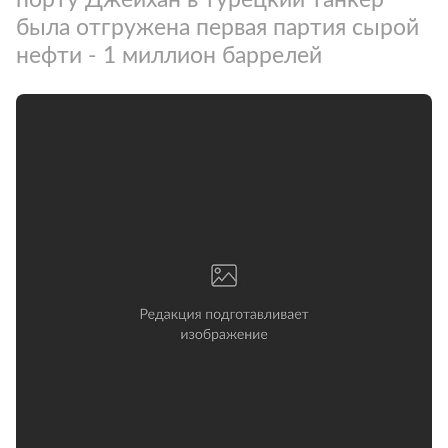
была отгружена первая партия сырой
нефти - 1 миллион баррелей