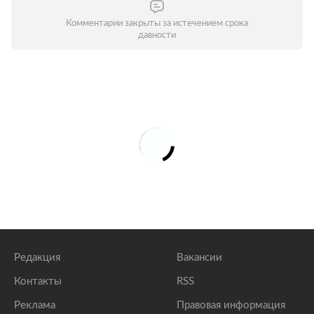
Комментарии закрыты за истечением срока
давности
Редакция
Вакансии
Контакты
RSS
Реклама
Правовая информация