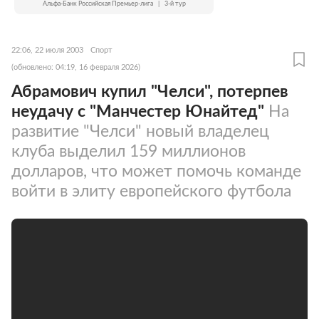
Альфа-Банк Российская Премьер-лига
|
3-й тур
22:06, 22 июля 2003
Спорт
(обновлено: 04:19, 16 февраля 2026)
Абрамович купил "Челси", потерпев
неудачу с "Манчестер Юнайтед"
На
развитие "Челси" новый владелец
клуба выделил 159 миллионов
долларов, что может помочь команде
войти в элиту европейского футбола