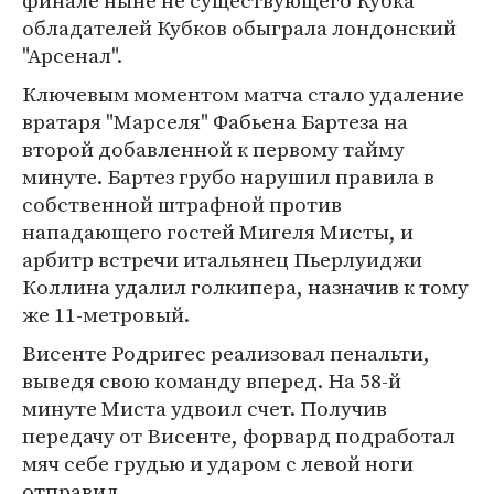
финале ныне не существующего Кубка
обладателей Кубков обыграла лондонский
"Арсенал".
Ключевым моментом матча стало удаление
вратаря "Марселя" Фабьена Бартеза на
второй добавленной к первому тайму
минуте. Бартез грубо нарушил правила в
собственной штрафной против
нападающего гостей Мигеля Мисты, и
арбитр встречи итальянец Пьерлуиджи
Коллина удалил голкипера, назначив к тому
же 11-метровый.
Висенте Родригес реализовал пенальти,
выведя свою команду вперед. На 58-й
минуте Миста удвоил счет. Получив
передачу от Висенте, форвард подработал
мяч себе грудью и ударом с левой ноги
отправил