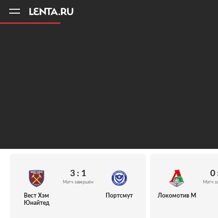
11
A
3 : 1
0 
Матч завершён
Матч з
Вест Хэм
Портсмут
Локомотив М
Юнайтед