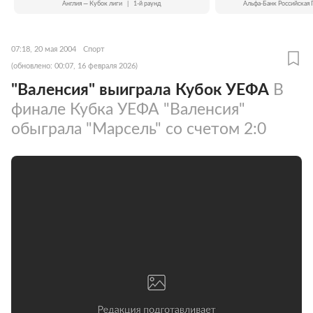
Англия — Кубок лиги
|
1-й раунд
Альфа-Банк Российская 
07:18, 20 мая 2004
Спорт
(обновлено: 00:07, 16 февраля 2026)
"Валенсия" выиграла Кубок УЕФА
В
финале Кубка УЕФА "Валенсия"
обыграла "Марсель" со счетом 2:0