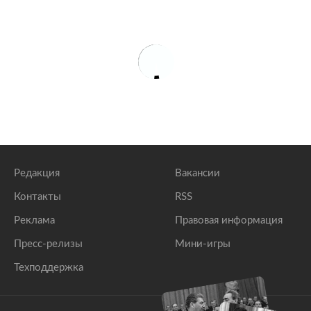
Редакция
Вакансии
Контакты
RSS
Реклама
Правовая информация
Пресс-релизы
Мини-игры
Техподдержка