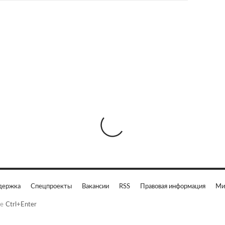
держка
Спецпроекты
Вакансии
RSS
Правовая информация
Ми
е
Ctrl+Enter