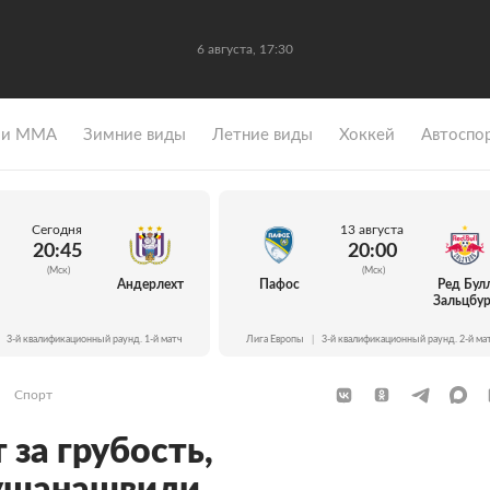
6 августа, 17:30
 и ММА
Зимние виды
Летние виды
Хоккей
Автоспо
Сегодня
13 августа
20:45
20:00
(Мск)
(Мск)
Андерлехт
Пафос
Ред Бул
Зальцбур
3-й квалификационный раунд. 1-й матч
Лига Европы
|
3-й квалификационный раунд. 2-й ма
Спорт
за грубость,