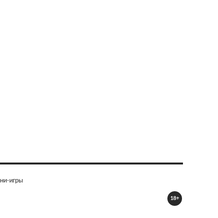
ни-игры
18+