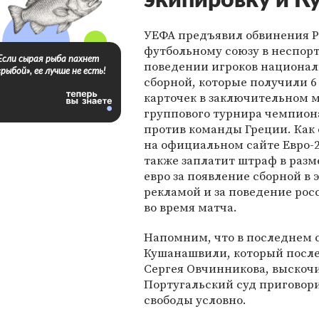
экипировку и 
УЕФА предъявил обвинения 
футбольному союзу в неспор
Если сырая рыба пахнет
поведении игроков национа
«рыбой», ее лучше не есть!
сборной, которые получили 
карточек в заключительном 
группового турнира чемпион
против команды Греции. Как
на официальном сайте Евро-2
также заплатит штраф в разм
евро за появление сборной в
рекламой и за поведение рос
во время матча.
Напомним, что в последнем с
Кушанашвили, который после 
Сергея Овчинникова, выскочи
Португальский суд приговор
свободы условно.