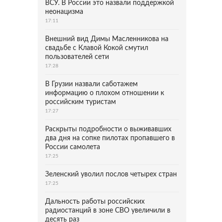
ВСУ. В России это назвали поддержкой
неонацизма
17:11
Внешний вид Димы Масленникова на
свадьбе с Клавой Кокой смутил
пользователей сети
17:28
В Грузии назвали саботажем
информацию о плохом отношении к
российским туристам
17:27
Раскрыты подробности о выживавших
два дня на сопке пилотах пропавшего в
России самолета
17:25
Зеленский уволил послов четырех стран
17:25
Дальность работы российских
радиостанций в зоне СВО увеличили в
десять раз