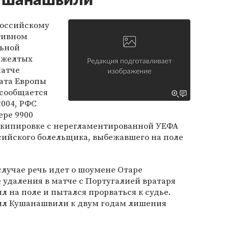
Кушанашвили
Российскому
тивном
льной
6 желтых
матче
ата Европы
 сообщается
004, РФС
ере 9900
 экипировке с нерегламентированной УЕФА
сийского болельщика, выбежавшего на поле
лучае речь идет о шоумене Отаре
удаления в матче с Португалией вратаря
л на поле и пытался прорваться к судье.
ил Кушанашвили к двум годам лишения