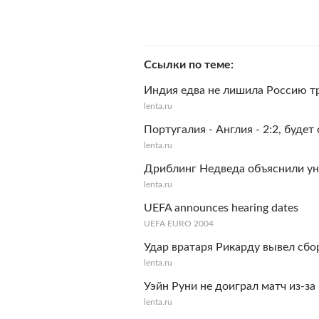
Ссылки по теме
Индия едва не лишила Россию т
lenta.ru
Португалия - Англия - 2:2, будет
lenta.ru
Дриблинг Недведа объяснили у
lenta.ru
UEFA announces hearing dates
UEFA EURO 2004
Удар вратаря Рикарду вывел сб
lenta.ru
Уэйн Руни не доиграл матч из-з
lenta.ru