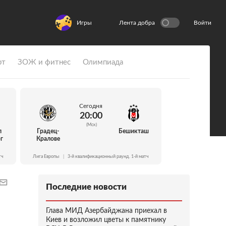
Игры
Лента добра
Войти
рт
ЗОЖ и фитнес
Олимпиада
Сегодня
20:00
(Мск)
л
Градец-
Бешикташ
г
Кралове
тч
Лига Европы
|
3-й квалификационный раунд. 1-й матч
Последние новости
Глава МИД Азербайджана приехал в
Киев и возложил цветы к памятнику