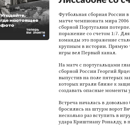
Лиссабоне со сч
Футбольная сборная России в
Угадайте,
матче чемпионата мира 2006 
где настоящее
фото
сборной Португалии потерпе
поражение со счетом 1:7. Дл
команды это поражение стал
крупным в истории. Прямую
игры вел Первый канал.
На матч с португальцами гл
сборной России Георгий Ярце
выпустив на поле пятерых за
которых играли ближе к защи
создавать опасные моменты у
Встреча началась в довольно
бросились на штурм ворот Вя
несколько раз вступить в игр
удара Криштиану Роналду, в 