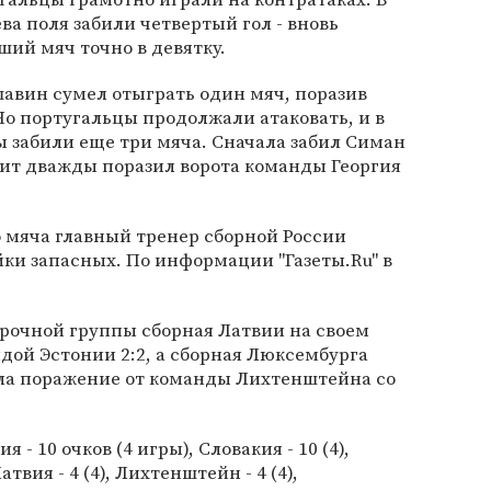
ва поля забили четвертый гол - вновь
ший мяч точно в девятку.
авин сумел отыграть один мяч, поразив
Но португальцы продолжали атаковать, и в
 забили еще три мяча. Сначала забил Симан
тит дважды поразил ворота команды Георгия
 мяча главный тренер сборной России
йки запасных. По информации "Газеты.Ru" в
орочной группы сборная Латвии на своем
дой Эстонии 2:2, а сборная Люксембурга
ела поражение от команды Лихтенштейна со
- 10 очков (4 игры), Словакия - 10 (4),
 Латвия - 4 (4), Лихтенштейн - 4 (4),