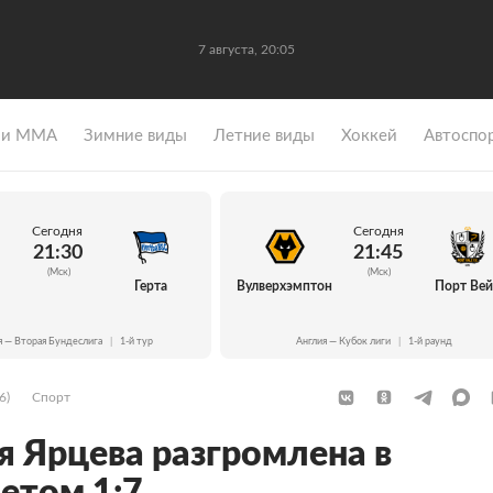
7 августа, 20:05
 и ММА
Зимние виды
Летние виды
Хоккей
Автоспо
Сегодня
Сегодня
21:30
21:45
(Мск)
(Мск)
Герта
Вулверхэмптон
Порт Ве
я — Вторая Бундеслига
|
1-й тур
Англия — Кубок лиги
|
1-й раунд
6)
Спорт
я Ярцева разгромлена в