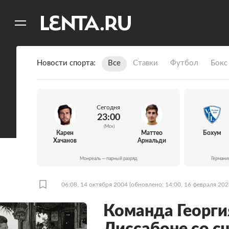
11
A
Новости спорта
Все
Ставки
Футбол
Бокс
Сегодня
23:00
(Мск)
Карен
Маттео
Бохум
Хачанов
Арнальди
Монреаль — парный разряд
Германи
06:08, 14 октября 2004
(обновлено: 14:00, 16 февраля 202
Команда Георги