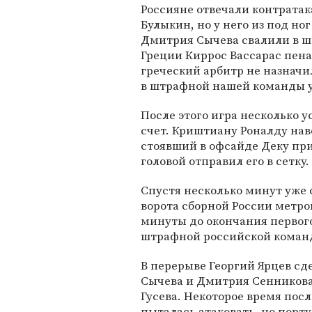
Россияне отвечали контратак
Булыкин, но у него из под но
Дмитрия Сычева свалили в ш
Греции Киррос Вассарас пенал
греческий арбитр не назначил
в штрафной нашей команды у
После этого игра несколько у
счет. Криштиану Роналду нав
стоявший в офсайде Деку при
головой отправил его в сетку.
Спустя несколько минут уже 
ворота сборной России метров
минуты до окончания первого
штрафной российской команд
В перерыве Георгий Ярцев сд
Сычева и Дмитрия Сенникова
Гусева. Некоторое время пос
пыталась атаковать, но порт