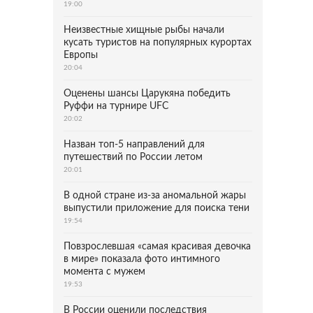
19:00
Неизвестные хищные рыбы начали
кусать туристов на популярных курортах
Европы
20:04
Оценены шансы Царукяна победить
Руффи на турнире UFC
20:02
Назван топ-5 направлений для
путешествий по России летом
20:01
В одной стране из-за аномальной жары
выпустили приложение для поиска тени
19:54
Повзрослевшая «самая красивая девочка
в мире» показала фото интимного
момента с мужем
19:53
В России оценили последствия