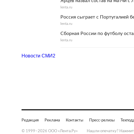
Ярцев назвал состав на матчи с
lenta.ru
Россия сыграет с Португалией б
lenta.ru
Сборная России по футболу оста
lenta.ru
Новости СМИ2
Редакция
Реклама
Контакты
Пресс-релизы
Техпод
© 1999–2026 ООО «Лента.Ру»
Нашли опечатку? Нажмит