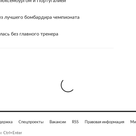
 Люксембургом и Португалией
ез лучшего бомбардира чемпионата
лась без главного тренера
держка
Спецпроекты
Вакансии
RSS
Правовая информация
Ми
е
Ctrl+Enter