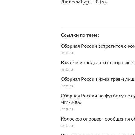
Люксембург - 0 (5).
Ссылки по теме
Сборная России встретится с ко
lenta.ru
В матче молодежных сборных Р
lenta.ru
Сборная России из-за травм ли
lenta.ru
Сборная России по футболу не с
ЧМ-2006
lenta.ru
Колосков опроверг сообщения об
lenta.ru