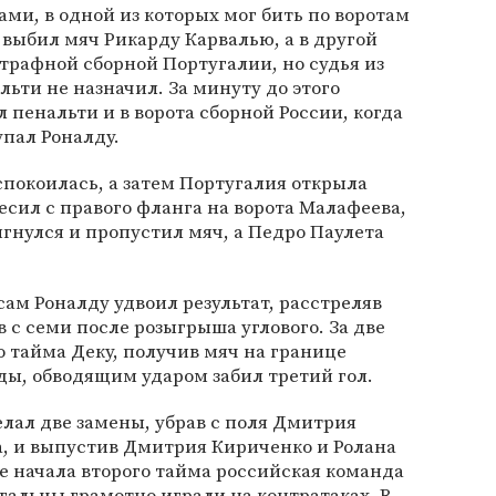
ами, в одной из которых мог бить по воротам
г выбил мяч Рикарду Карвалью, а в другой
трафной сборной Португалии, но судья из
ьти не назначил. За минуту до этого
 пенальти и в ворота сборной России, когда
пал Роналду.
спокоилась, а затем Португалия открыла
есил с правого фланга на ворота Малафеева,
гнулся и пропустил мяч, а Педро Паулета
сам Роналду удвоил результат, расстреляв
 с семи после розыгрыша углового. За две
 тайма Деку, получив мяч на границе
ы, обводящим ударом забил третий гол.
елал две замены, убрав с поля Дмитрия
, и выпустив Дмитрия Кириченко и Ролана
ле начала второго тайма российская команда
угальцы грамотно играли на контратаках. В