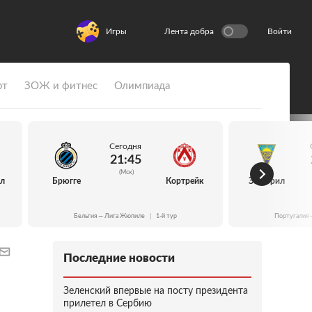
Игры
Лента добра
Войти
рт
ЗОЖ и фитнес
Олимпиада
Сегодня
21:45
(Мск)
йл
Брюгге
Кортрейк
Эшторил
Бельгия — Лига Жюпиле
|
1-й тур
Португалия 
Последние новости
Зеленский впервые на посту президента
прилетел в Сербию