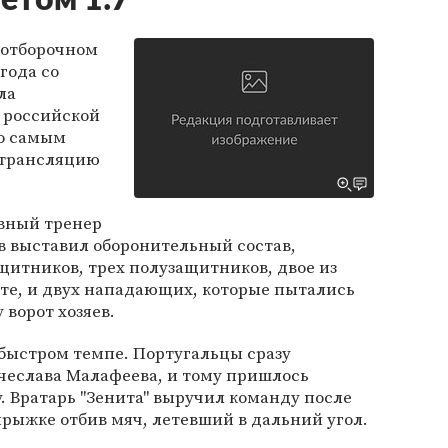
етом 1:7
 отборочном
года со
ла
я российской
о самым
 трансляцию
авный тренер
в выставил оборонительный состав,
щитников, трех полузащитников, двое из
те, и двух нападающих, которые пытались
 ворот хозяев.
 быстром темпе. Португальцы сразу
чеслава Малафеева, и тому пришлось
у. Вратарь "Зенита" выручил команду после
прыжке отбив мяч, летевший в дальний угол.