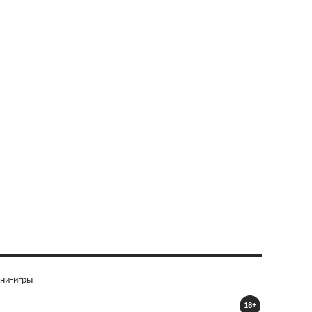
ни-игры
18+