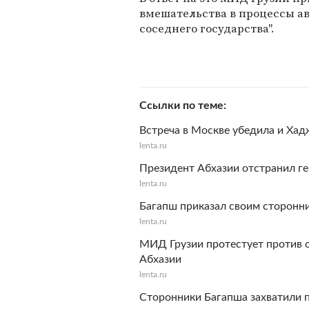
вмешательства в процессы а
соседнего государства".
Ссылки по теме
Встреча в Москве убедила и Хад
lenta.ru
Президент Абхазии отстранил г
lenta.ru
Багапш приказал своим сторонни
lenta.ru
МИД Грузии протестует против 
Абхазии
lenta.ru
Сторонники Багапша захватили п