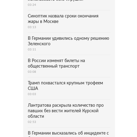
03:24
Синоптик назвала сроки окончания
жары в Москве
03:13
В Германии удивились одному решению
Зеленского
03:11
В России изменят билеты на
общественный транспорт
03:08
Трамп похвастался крупным трофеем
США
03:03
Лантратова раскрыла количество про
павших без вести жителей Курской
области
02:53
В Германии высказались об инциденте с