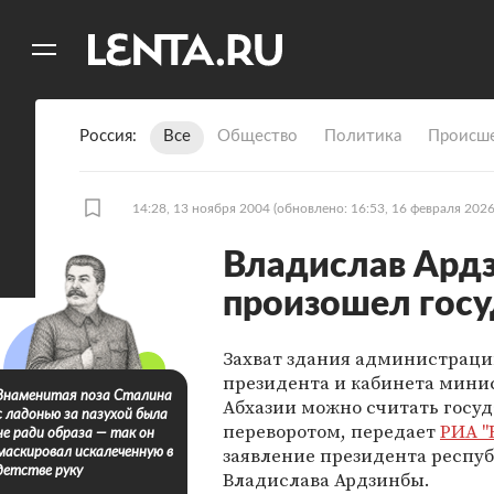
11
A
Россия
Все
Общество
Политика
Происше
14:28, 13 ноября 2004
(обновлено: 16:53, 16 февраля 2026
Владислав Ардз
произошел госу
Захват здания администрац
президента и кабинета мини
Знаменитая поза Сталина
Абхазии можно считать госу
с ладонью за пазухой была
переворотом, передает
РИА "
не ради образа — так он
заявление президента респу
маскировал искалеченную в
детстве руку
Владислава Ардзинбы.