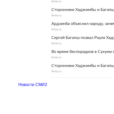
lenta.ru
Сторонники Хаджимбы и Багапш
lenta.ru
Ардзинба объяснил народу, заче
lenta.ru
Сергей Багапш позвал Рауля Ха
lenta.ru
Во время беспорядков в Сухуми 
lenta.ru
Сторонники Хаджимбы и Багапш
lenta.ru
Новости СМИ2