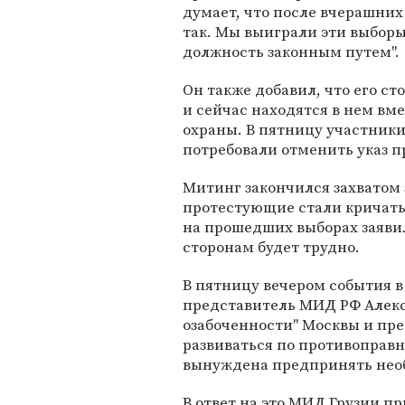
думает, что после вчерашних
так. Мы выиграли эти выборы
должность законным путем".
Он также добавил, что его с
и сейчас находятся в нем вм
охраны. В пятницу участники
потребовали отменить указ п
Митинг закончился захватом 
протестующие стали кричать 
на прошедших выборах заявил,
сторонам будет трудно.
В пятницу вечером события
представитель МИД РФ Алекс
озабоченности" Москвы и пре
развиваться по противоправн
вынуждена предпринять необ
В ответ на это МИД Грузии пр