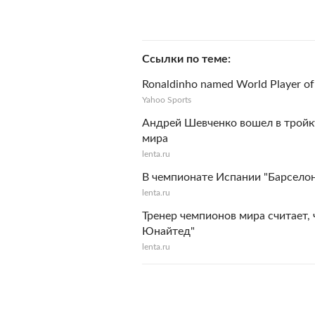
Ссылки по теме
Ronaldinho named World Player of 
Yahoo Sports
Андрей Шевченко вошел в тройк
мира
lenta.ru
В чемпионате Испании "Барселон
lenta.ru
Тренер чемпионов мира считает,
Юнайтед"
lenta.ru