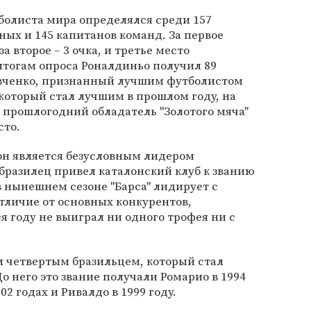
болиста мира определялся среди 157
ых и 145 капитанов команд. За первое
а второе – 3 очка, и третье место
 итогам опроса Роналдиньо получил 89
Шевченко, признанный лучшим футболистом
 который стал лучшим в прошлом году, на
а прошлогодний обладатель "Золотого мяча"
сто.
 он является безусловным лидером
 бразилец привел каталонский клуб к званию
 нынешнем сезоне "Барса" лидирует с
отличие от основных конкурентов,
 году не выиграл ни одного трофея ни с
л четвертым бразильцем, который стал
 него это звание получали Ромарио в 1994
002 годах и Ривалдо в 1999 году.