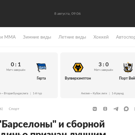
8 августа, 09:06
 и ММА
Зимние виды
Летние виды
Хоккей
Автоспо
0 : 1
3 : 0
Матч завершён
Матч завершён
Герта
Вулверхэмптон
Порт Ве
я — Вторая Бундеслига
|
1-й тур
Англия — Кубок лиги
|
1-й раунд
6)
Спорт
Барселоны" и сборной