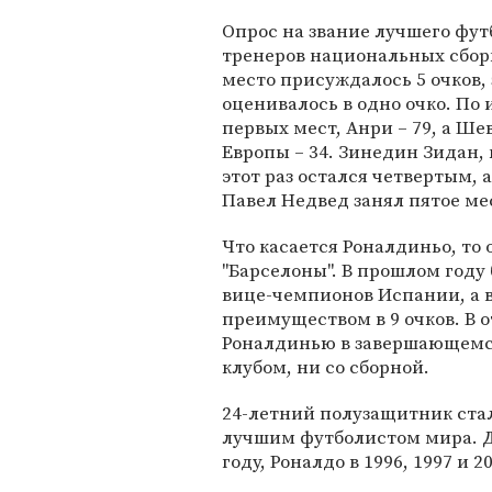
Опрос на звание лучшего фут
тренеров национальных сборн
место присуждалось 5 очков, з
оценивалось в одно очко. По
первых мест, Анри – 79, а 
Европы – 34. Зинедин Зидан,
этот раз остался четвертым, 
Павел Недвед занял пятое ме
Что касается Роналдиньо, то
"Барселоны". В прошлом году
вице-чемпионов Испании, а в
преимуществом в 9 очков. В 
Роналдинью в завершающемся
клубом, ни со сборной.
24-летний полузащитник ста
лучшим футболистом мира. До
году, Роналдо в 1996, 1997 и 2