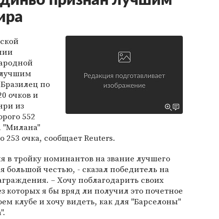
лдиньо признан лучшим
ира
нской
лии
ародной
 лучшим
 Бразилец по
0 очков и
нри из
орого 552
а "Милана"
253 очка, сообщает Reuters.
я в тройку номинантов на звание лучшего
я большой честью, - сказал победитель на
граждения. – Хочу поблагодарить своих
ез которых я бы вряд ли получил это почетное
оем клубе и хочу видеть, как для "Барселоны"
".