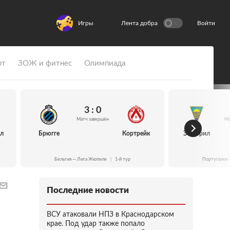
Игры
Лента добра
Войти
рт
ЗОЖ и фитнес
Олимпиада
3 : 0
Матч завершён
Ма
йл
Брюгге
Кортрейк
Эшторил
Бельгия — Лига Жюпиле
|
1-й тур
Португалия 
Последние новости
ВСУ атаковали НПЗ в Краснодарском
крае. Под удар также попало