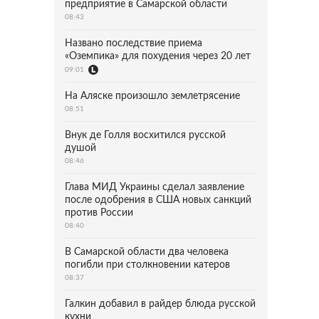
предприятие в Самарской области
08:43
Названо последствие приема
«Оземпика» для похудения через 20 лет
09:01
На Аляске произошло землетрясение
08:51
Внук де Голля восхитился русской
душой
08:46
Глава МИД Украины сделал заявление
после одобрения в США новых санкций
против России
08:40
В Самарской области два человека
погибли при столкновении катеров
08:37
Галкин добавил в райдер блюда русской
кухни