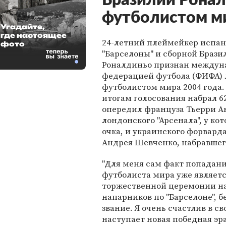
Бразилии Рона
футболистом м
Угадайте,
где настоящее
24-летний плеймейкер испа
фото
"Барселоны" и сборной Брази
Роналдиньо признан междун
федерацией футбола (ФИФА)
футболистом мира 2004 года.
итогам голосования набрал 62
опередил француза Тьерри А
лондонского "Арсенала", у кот
очка, и украинского форвард
Андрея Шевченко, набравшего 
"Для меня сам факт попадани
футболиста мира уже являетс
торжественной церемонии на
напарников по "Барселоне", б
звание. Я очень счастлив в св
наступает новая победная эра