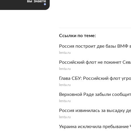
Ссылки по теме
Россия построит две базы ВМФ 
lenta.ru
Российский флот не покинет Сев
lenta.ru
Глава СБУ: Российский флот уг
lenta.ru
Верховной Раде забыли сообщит
lenta.ru
Россия извинилась за высадку д
lenta.ru
Украина исключила пребывание 