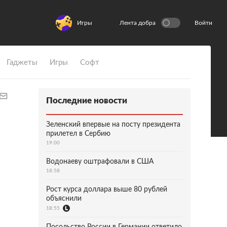
Игры
Лента добра
Войти
Гаджеты
Игры
Софт
Последние новости
Зеленский впервые на посту президента
прилетел в Сербию
19:00
Водонаеву оштрафовали в США
18:58
Рост курса доллара выше 80 рублей
объяснили
18:55