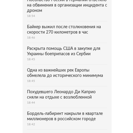
Посольство России в Германии ответило
на обвинения в организации инцидента с
дроном
18:54
Байкер выжил после столкновения на
скорости 270 километров в час
18:46
Раскрыта помощь США в закупке для
Украины боеприпасов из Сербии
18:45
Одна из важнейших рек Европы
обмелела до исторического минимума
18:45
Похудевшего Леонардо Ди Каприо
сняли на отдыхе с возлюбленной
18:44
Бордель-лабиринт накрыли в квартале
миллионеров в российском городе
18:42