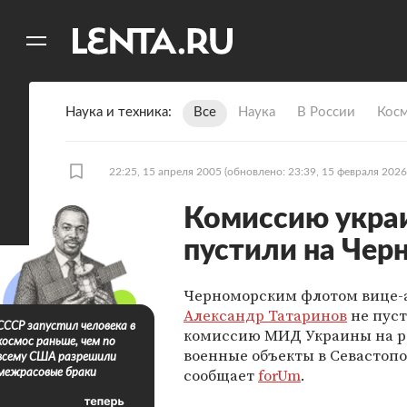
11
A
Наука и техника
Все
Наука
В России
Кос
22:25, 15 апреля 2005
(обновлено: 23:39, 15 февраля 2026
Комиссию укра
пустили на Чер
Черноморским флотом вице
Александр Татаринов
не пус
СССР запустил человека в
комиссию МИД Украины на р
космос раньше, чем по
военные объекты в Севастопо
всему США разрешили
сообщает
forUm
.
межрасовые браки