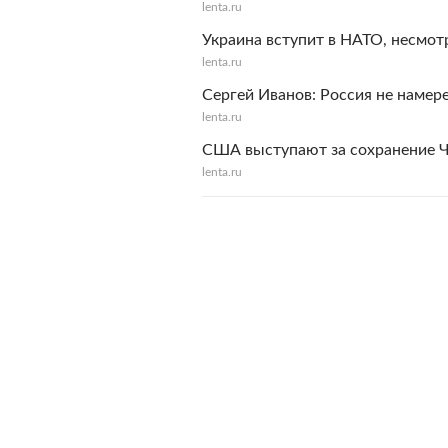
lenta.ru
Украина вступит в НАТО, несмот
lenta.ru
Сергей Иванов: Россия не намер
lenta.ru
США выступают за сохранение Ч
lenta.ru