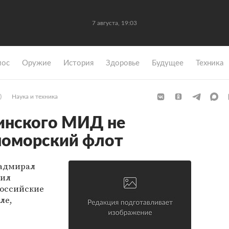
7 августа, 19:03
мос
Оружие
История
Здоровье
Будущее
Техника
)
Наука и техника
инского МИД не
номорский флот
-адмирал
тил
оссийские
ле,