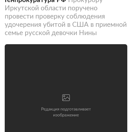
Иркутской области поручено
провести проверку соблюдения
удочерения убитой в США в приемной
семье русской девочки Нины