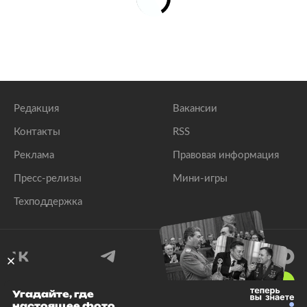
Редакция
Вакансии
Контакты
RSS
Реклама
Правовая информация
Пресс-релизы
Мини-игры
Техподдержка
18
+
Угадайте, где
настоящее фото
© 1999–2026 Все права защищены.