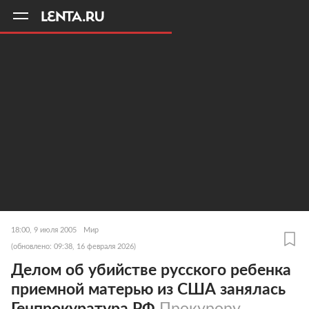
11
A
18:00, 9 июля 2005
Мир
(обновлено: 09:38, 16 февраля 2026)
Делом об убийстве русского ребенка
приемной матерью из США занялась
Генпрокуратура РФ
Прокурору