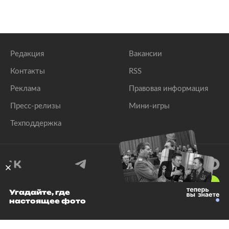
Редакция
Вакансии
Контакты
RSS
Реклама
Правовая информация
Пресс-релизы
Мини-игры
Техподдержка
18
+
Угадайте, где
настоящее фото
© 1999–2026 Все права защищены.
ООО «Лента.Ру»