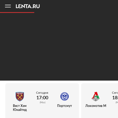
11
A
Сегодня
Сег
17:00
18
(Мск)
(М
Вест Хэм
Портсмут
Локомотив М
Юнайтед