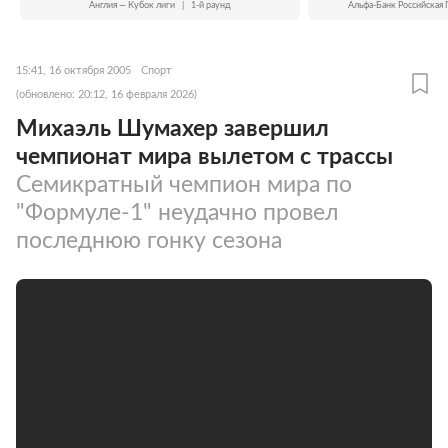
Англия — Кубок лиги
|
1-й раунд
Альфа-Банк Российская 
15:41, 16 октября 2005
Спорт
(обновлено: 20:12, 16 февраля 2026)
Михаэль Шумахер завершил
чемпионат мира вылетом с трассы
Семикратный чемпион мира по
"Формуле-1" неудачно провел
последнюю гонку сезона