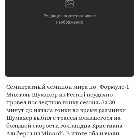
Семикратный чемпион мира по "Формуле-1"
Михаэль Шумахер из Ferrari неудачно
провел последнюю гонку сезона. За 30
минут до начала гонки во время разминки
Шумахер выбил с трассы мчавшегося на
большой скорости голландца Кристиана
Альберса из Minardi. В итоге оба начали