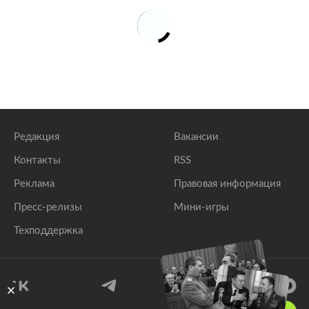
Редакция
Вакансии
Контакты
RSS
Реклама
Правовая информация
Пресс-релизы
Мини-игры
Техподдержка