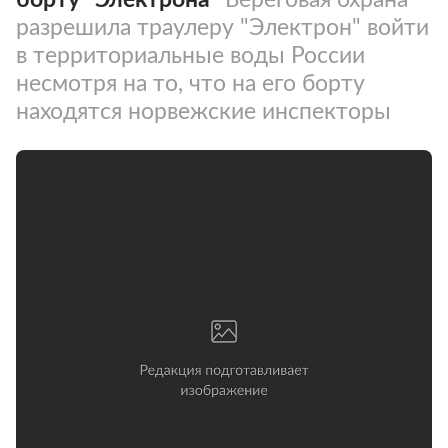
разрешила траулеру "Электрон" войти
в территориальные воды России
несмотря на то, что на его борту
находятся норвежские инспекторы