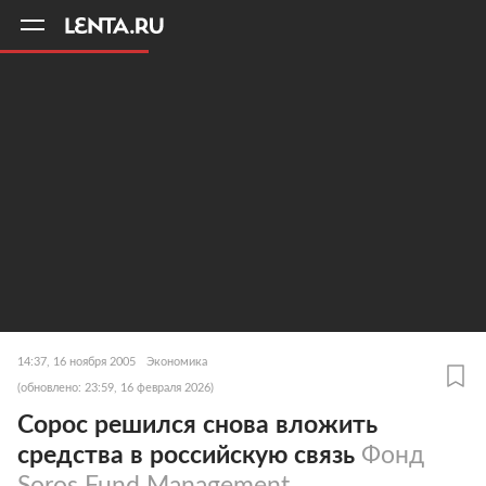
11
A
14:37, 16 ноября 2005
Экономика
(обновлено: 23:59, 16 февраля 2026)
Сорос решился снова вложить
средства в российскую связь
Фонд
Soros Fund Management,