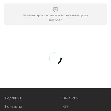
Комментарии закрыты за истечением срока
давности
Редакция
Вакансии
Контакты
RSS