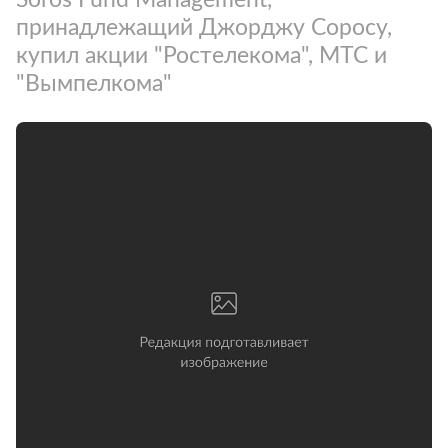
принадлежащий Джорджу Соросу,
купил акции "Ростелекома", МТС и
"Вымпелкома"