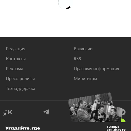
Редакция
Вакансии
Контакты
RSS
Реклама
Правовая информация
Пресс-релизы
Мини-игры
Техподдержка
18
+
Угадайте, где