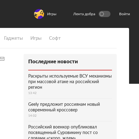
Игры
Лента добра
Войти
Гаджеты
Игры
Софт
Последние новости
Раскрыты используемые ВСУ механизмы
при массовой атаке на российский
регион
13:42
Geely предложит россиянам новый
современный кроссовер
14:02
Российский военкор опубликовал
посвященный Суровикину пост со
словами «скоро, ждем»