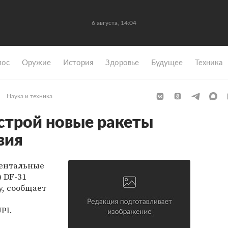
6 августа, 14:04
мос
Оружие
История
Здоровье
Будущее
Техника
Наука и техника
 строй новые ракеты
вия
ентальные
 DF-31
у, сообщает
PI.