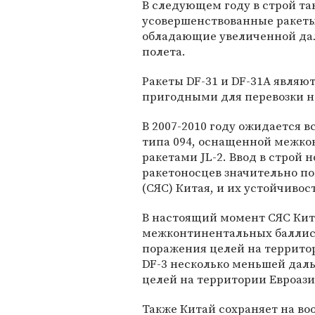
В следующем году в строй та
усовершенствованные ракеты
обладающие увеличенной да
полета.
Ракеты DF-31 и DF-31A явля
пригодными для перевозки на
В 2007-2010 году ожидается 
типа 094, оснащенной межк
ракетами JL-2. Ввод в строй 
ракетоносцев значительно по
(СЯС) Китая, и их устойчивос
В настоящий момент СЯС Кита
межконтинентальных баллист
поражения целей на террито
DF-3 несколько меньшей дал
целей на территории Евроаз
Также Китай сохраняет на во