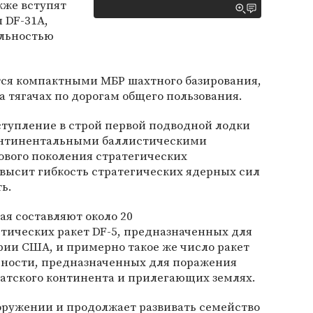
кже вступят
 DF-31A,
льностью
ются компактными МБР шахтного базирования,
 тягачах по дорогам общего пользования.
вступление в строй первой подводной лодки
онтинентальными баллистическими
нового поколения стратегических
высит гибкость стратегических ядерных сил
ть.
я составляют около 20
ических ракет DF-5, предназначенных для
рии США, и примерно такое же число ракет
ьности, предназначенных для поражения
иатского континента и прилегающих землях.
оружении и продолжает развивать семейство