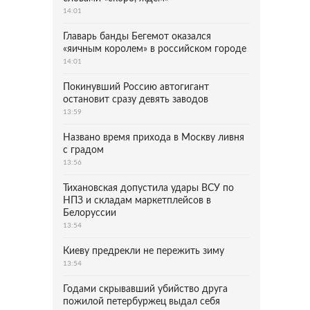
14:01
Главарь банды Бегемот оказался
«яичным королем» в российском городе
14:01
Покинувший Россию автогигант
остановит сразу девять заводов
13:59
Названо время прихода в Москву ливня
с градом
13:56
Тихановская допустила удары ВСУ по
НПЗ и складам маркетплейсов в
Белоруссии
13:54
Киеву предрекли не пережить зиму
13:54
Годами скрывавший убийство друга
пожилой петербуржец выдал себя