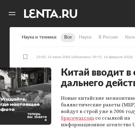
11
A
Наука и техника
Все
Наука
В России
Кос
23:00, 14 июня 2006
(обновлено: 09:51, 16 февраля 2026)
Китай вводит в
дальнего дейст
Новые китайские межконтин
Угадайте,
баллистические ракеты (МБР)
где настоящее
фото
войдут в строй уже в 2006 год
Spacewar.com
со ссылкой на
информационное агентство U