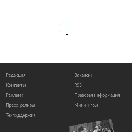
Редакция
Вакансии
Контакты
RSS
Реклама
Правовая информация
Пресс-релизы
Мини-игры
Техподдержка