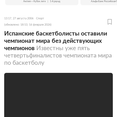
Англия — Кубок лиги
|
1-й раунд
Альфа-Банк Российская 
13:17, 27 августа 2006
Спорт
(обновлено: 18:53, 16 февраля 2026)
Испанские баскетболисты оставили
чемпионат мира без действующих
чемпионов
Известны уже пять
четвертьфиналистов чемпионата мира
по баскетболу