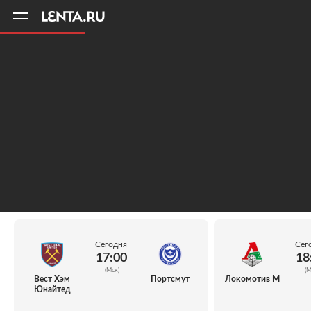
11
A
Сегодня
Сег
17:00
18
(Мск)
(М
Вест Хэм
Портсмут
Локомотив М
Юнайтед