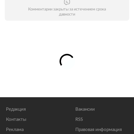
Комментарии закрыты за истечением срока
давности
Редакция
Вакансии
Контакты
RSS
Реклама
Правовая информация