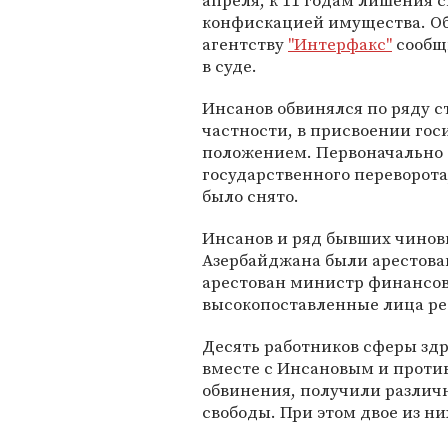
апреля, к 11 годам лишения 
конфискацией имущества. Об
агентству
"Интерфакс"
сообщ
в суде.
Инсанов обвинялся по ряду с
частности, в присвоении го
положением. Первоначально 
государственного переворота
было снято.
Инсанов и ряд бывших чинов
Азербайджана были арестован
арестован министр финансов
высокопоставленные лица ре
Десять работников сферы здр
вместе с Инсановым и проти
обвинения, получили различн
свободы. При этом двое из н