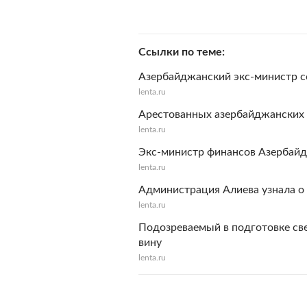
Ссылки по теме
Азербайджанский экс-министр со
lenta.ru
Арестованных азербайджанских 
lenta.ru
Экс-министр финансов Азербайд
lenta.ru
Администрация Алиева узнала о
lenta.ru
Подозреваемый в подготовке св
вину
lenta.ru