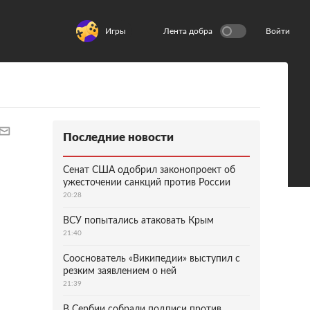
Игры
Лента добра
Войти
Последние новости
Сенат США одобрил законопроект об
ужесточении санкций против России
20:28
ВСУ попытались атаковать Крым
21:40
Сооснователь «Википедии» выступил с
резким заявлением о ней
21:39
В Сербии собрали подписи против