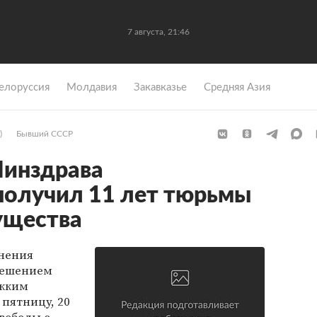
7 августа, 21:46
елоруссия
Молдавия
Закавказье
Средняя Азия
)
Бывший СССР
Минздрава
получил 11 лет тюрьмы
ущества
нения
решением
яжким
пятницу, 20