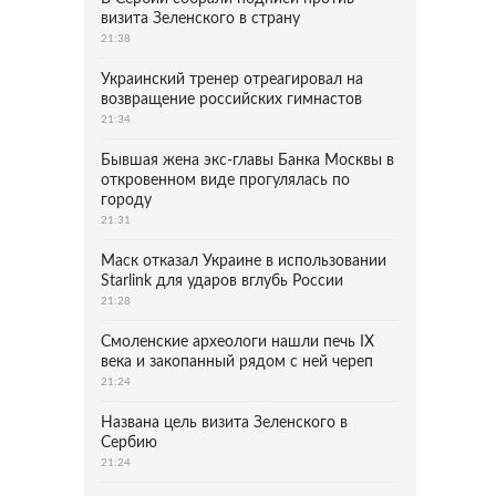
визита Зеленского в страну
21:38
Украинский тренер отреагировал на
возвращение российских гимнастов
21:34
Бывшая жена экс-главы Банка Москвы в
откровенном виде прогулялась по
городу
21:31
Маск отказал Украине в использовании
Starlink для ударов вглубь России
21:28
Смоленские археологи нашли печь IX
века и закопанный рядом с ней череп
21:24
Названа цель визита Зеленского в
Сербию
21:24