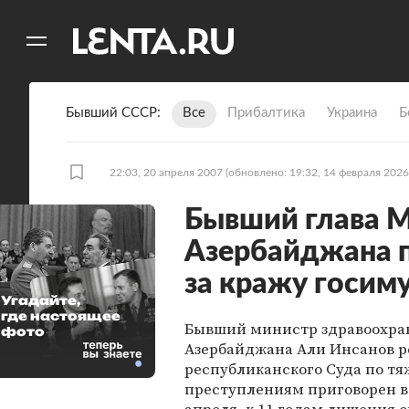
11
A
Бывший СССР
Все
Прибалтика
Украина
Б
22:03, 20 апреля 2007
(обновлено: 19:32, 14 февраля 2026
Бывший глава 
Азербайджана 
за кражу госим
Угадайте,
где настоящее
Бывший министр здравоохра
фото
Азербайджана Али Инсанов 
республиканского Суда по т
преступлениям приговорен в 