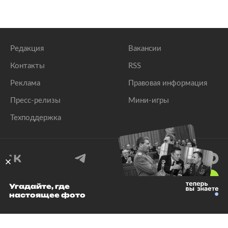
Редакция
Вакансии
Контакты
RSS
Реклама
Правовая информация
Пресс-релизы
Мини-игры
Техподдержка
18
+
Угадайте, где
настоящее фото
© 1999–2026 Все права защищены.
ООО «Лента.Ру»
Лента добра