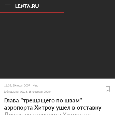
11
A
16:35, 20 июля 2007
Мир
(обновлено: 02:18, 15 февраля 2026)
Глава "трещащего по швам"
аэропорта Хитроу ушел в отставку
Директор аэропорта Хитроу не