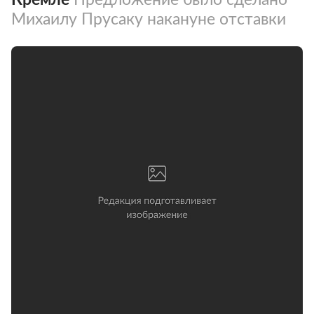
Михаилу Прусаку накануне отставки