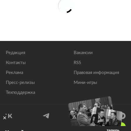
Редакция
Вакансии
Контакты
RSS
Реклама
Правовая информация
Пресс-релизы
Мини-игры
Техподдержка
18
+