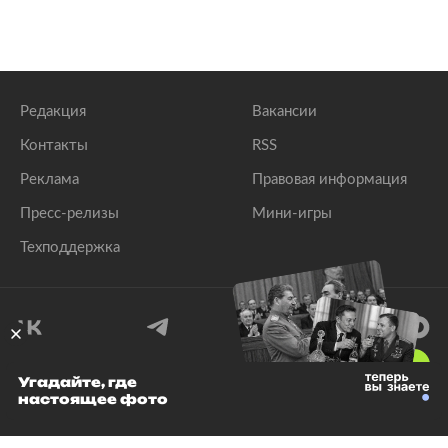
Редакция
Вакансии
Контакты
RSS
Реклама
Правовая информация
Пресс-релизы
Мини-игры
Техподдержка
18
+
Угадайте, где
настоящее фото
© 1999–2026 Все права защищены.
ООО «Лента.Ру»