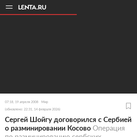
11
A
07:18, 19 апреля 2008
Мир
(обновлено: 22:31, 14 февраля 2026)
Сергей Шойгу договорился с Сербией
о разминировании Косово
Операция
по разминированию сербских