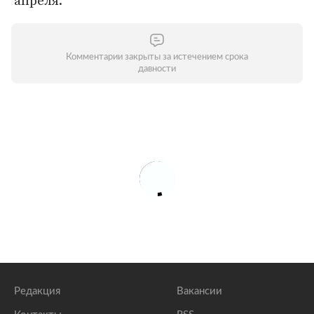
апреля.
Комментарии закрыты за истечением срока
давности
Редакция
Вакансии