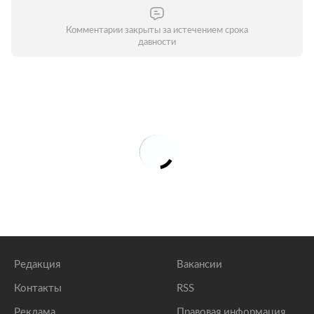
Комментарии закрыты за истечением срока
давности
Редакция
Вакансии
Контакты
RSS
Реклама
Правовая информация