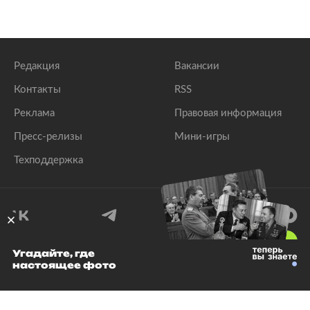
Редакция
Вакансии
Контакты
RSS
Реклама
Правовая информация
Пресс-релизы
Мини-игры
Техподдержка
18
+
Угадайте, где
настоящее фото
© 1999–2026 Все права защищены.
ООО «Лента.Ру»
Лента добра