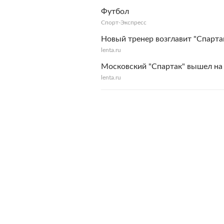
Футбол
Спорт-Экспресс
Новый тренер возглавит "Спарта
lenta.ru
Московский "Спартак" вышел на 
lenta.ru