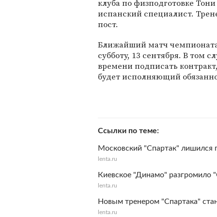
клуба по физподготовке Тони 
испанский специалист. Трене
пост.
Ближайший матч чемпионата Р
субботу, 13 сентября. В том с
времени подписать контракт, 
будет исполняющий обязаннос
Ссылки по теме
Московский "Спартак" лишился г
lenta.ru
Киевское "Динамо" разгромило "
lenta.ru
Новым тренером "Спартака" ста
lenta.ru