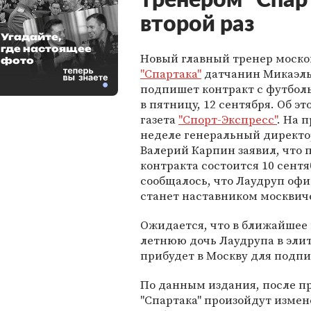
тренером "Спар
второй раз
Угадайте,
где настоящее
Новый главный тренер моско
фото
"Спартака"
датчанин Микаэль
подпишет контракт с футбол
в пятницу, 12 сентября. Об э
газета
"Спорт-Экспресс"
. На 
неделе генеральный директо
Валерий Карпин заявил, что
контракта состоится 10 сентя
сообщалось, что Лаудруп оф
станет наставником москвиче
Ожидается, что в ближайшее 
летнюю дочь Лаудрупа в эли
прибудет в Москву для подп
По данным издания, после п
"Спартака" произойдут измен