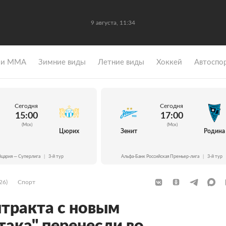
9 августа, 11:34
 и ММА
Зимние виды
Летние виды
Хоккей
Автоспо
Сегодня
Сегодня
15:00
17:00
(Мск)
(Мск)
Цюрих
Зенит
Родина
цария — Суперлига
|
3-й тур
Альфа-Банк Российская Премьер-лига
|
3-й тур
26)
Спорт
тракта с новым