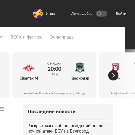
Игры
Лента добра
Войти
рт
ЗОЖ и фитнес
Олимпиада
Сегодня
20:00
(Мск)
Спартак М
Краснодар
Рубин
Альфа-Банк Российская Премьер-лига
|
3-й тур
Альфа-Банк Россий
Последние новости
Раскрыт масштаб повреждений после
ночной атаки ВСУ на Белгород