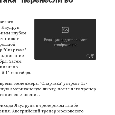
така" перенесли во
вского
 Лаудруп
ьным клубом
том пишет
прошлой
р "Спартака"
 подписание
бря. Затем
ициально
й 11 сентября.
время менеджеры "Спартака" устроят 15-
тную американскую школу, после чего тренер
исания соглашения.
рихода Лаудрупа в тренерском штабе
ения. Австрийский тренер московского