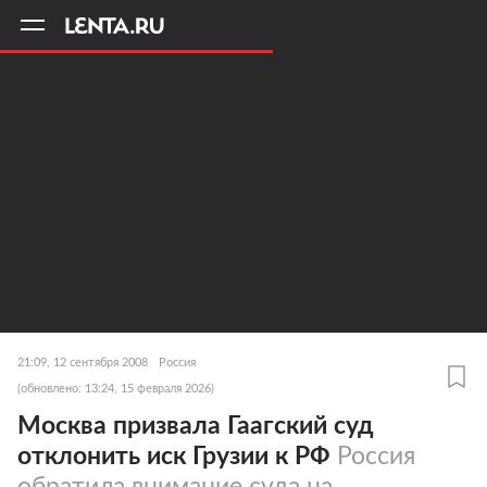
11
A
21:09, 12 сентября 2008
Россия
(обновлено: 13:24, 15 февраля 2026)
Москва призвала Гаагский суд
отклонить иск Грузии к РФ
Россия
обратила внимание суда на