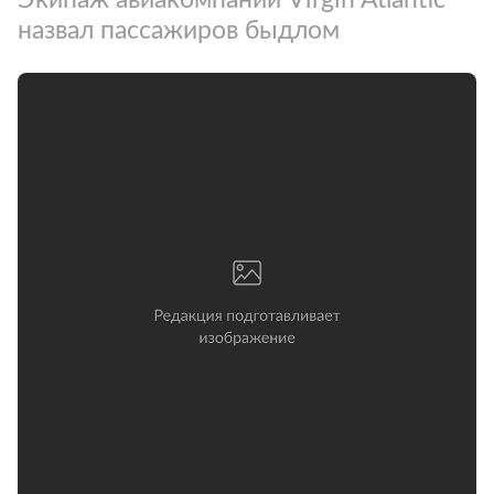
назвал пассажиров быдлом