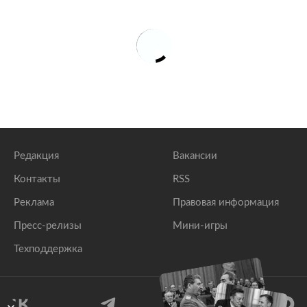
Редакция
Вакансии
Контакты
RSS
Реклама
Правовая информация
Пресс-релизы
Мини-игры
Техподдержка