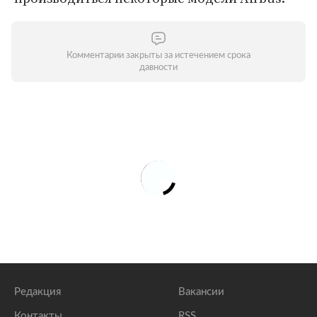
Комментарии закрыты за истечением срока
давности
Редакция
Вакансии
Контакты
RSS