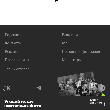
Редакция
Вакансии
Контакты
RSS
Реклама
Правовая информация
Пресс-релизы
Мини-игры
Техподдержка
18
+
Угадайте, где
настоящее фото
© 1999–2026 Все права защищены.
ООО «Лента.Ру»