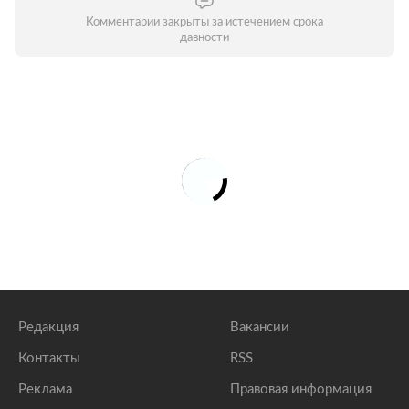
Комментарии закрыты за истечением срока
давности
Редакция
Вакансии
Контакты
RSS
Реклама
Правовая информация