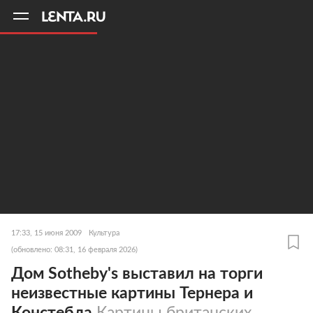
11
A
17:33, 15 июня 2009
Культура
(обновлено: 08:31, 16 февраля 2026)
Дом Sotheby's выставил на торги
неизвестные картины Тернера и
Констебла
Картины британских