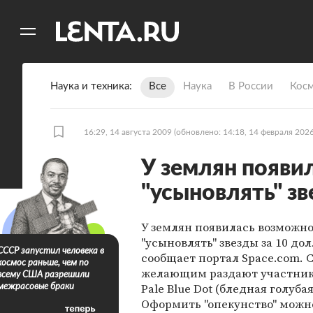
11
A
Наука и техника
Все
Наука
В России
Кос
16:29, 14 августа 2009
(обновлено: 14:18, 14 февраля 2026
У землян появи
"усыновлять" зв
У землян появилась возможн
"усыновлять" звезды за 10 дол
СССР запустил человека в
сообщает портал Space.com. 
космос раньше, чем по
желающим раздают участник
всему США разрешили
Pale Blue Dot (бледная голубая
межрасовые браки
Оформить "опекунство" можно