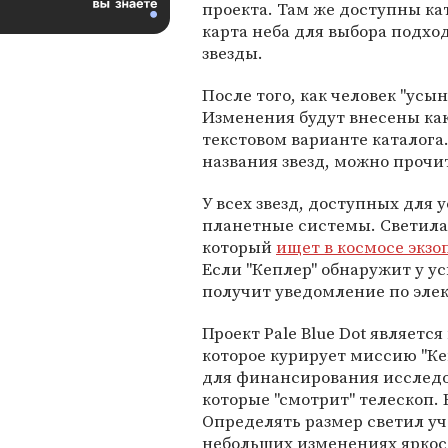
проекта. Там же доступны ка
карта неба для выбора подх
звезды.
После того, как человек "усы
Изменения будут внесены как н
текстовом варианте каталога
названия звезд, можно прочи
У всех звезд, доступных для 
планетные системы. Светила 
который
ищет в космосе экз
Если "Кеплер" обнаружит у у
получит уведомление по эле
Проект Pale Blue Dot являетс
которое курирует миссию "Ке
для финансирования исследо
которые "смотрит" телескоп. 
Определять размер светил уч
небольших изменениях яркост