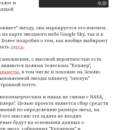
талог и
одящей
новляет" звезду, она маркируется его именем.
а карте звездного неба Google Sky, так и в
. Более подробно о том, как вообще выбирают
тать
здесь
.
усыновления, с высокой вероятностью есть
являются целями телескопа "Кеплер",
опланеты
, в том числе и похожие на Землю.
сыновленной звезды планету, "опекун"
ктронной почте.
я некоммерческим и никак не связан с NASA,
плера". Целью проекта является сбор средств
ваний по определению размера звезд, на
В его миссию эта задача не входит.
еные будут на основании данных о
и звезд, собранных "Кеплером" и