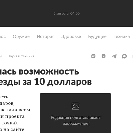
8 августа, 04:50
мос
Оружие
История
Здоровье
Будущее
Техника
)
Наука и техника
лась возможность
езды за 10 долларов
ость
ларов,
Светила всем
и проекта
 точка).
 на сайте