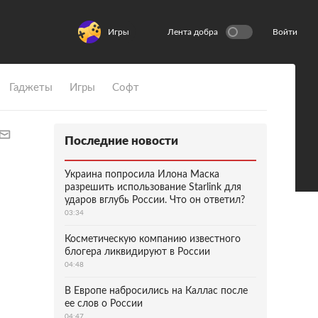
Игры
Лента добра
Войти
Гаджеты
Игры
Софт
Последние новости
Украина попросила Илона Маска
разрешить использование Starlink для
ударов вглубь России. Что он ответил?
03:34
Косметическую компанию известного
блогера ликвидируют в России
04:48
В Европе набросились на Каллас после
ее слов о России
04:47