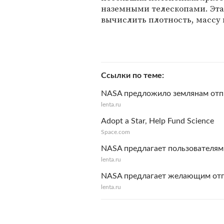
наземными телескопами. Эт
вычислить плотность, массу 
Ссылки по теме
NASA предложило землянам отпр
lenta.ru
Adopt a Star, Help Fund Science
Space.com
NASA предлагает пользователям 
lenta.ru
NASA предлагает желающим отпр
lenta.ru