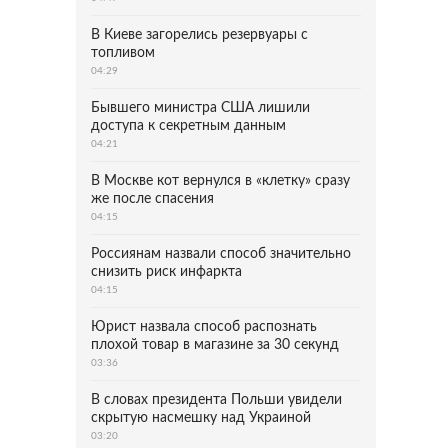
В Киеве загорелись резервуары с
топливом
04:29
Бывшего министра США лишили
доступа к секретным данным
04:21
В Москве кот вернулся в «клетку» сразу
же после спасения
04:15
Россиянам назвали способ значительно
снизить риск инфаркта
04:15
Юрист назвала способ распознать
плохой товар в магазине за 30 секунд
03:36
В словах президента Польши увидели
скрытую насмешку над Украиной
03:20