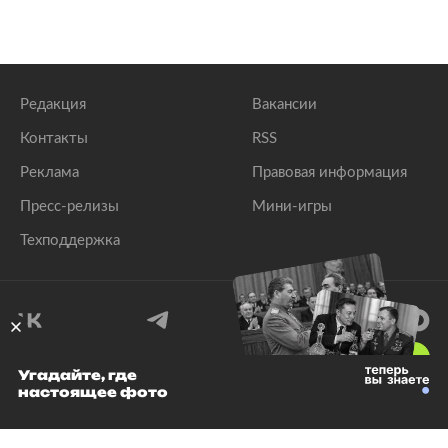
Редакция
Вакансии
Контакты
RSS
Реклама
Правовая информация
Пресс-релизы
Мини-игры
Техподдержка
18
+
Угадайте, где
настоящее фото
© 1999–2026 Все права защищены.
ООО «Лента.Ру»