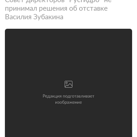
принимал решения об отставке
Василия Зубакина