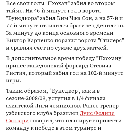
Все свои голы "Пхохан" забил во втором
тайме. На 46-й минуте гол в ворота
"Бунедкора" забил Ким Чжэ Сон, а на 57-й и
77-й минуте отличился бразилец Денилсон.
За минуту до конца основного времени
Виктор Карпенко поразил ворота "Стилерс"
и сравнял счет по сумме двух матчей.
В дополнительное время победу "Пхохану"
принес македонский форвард Стевича
Ристич, который забил гол на 102-й минуте
игры.
Таким образом, "Бунедкор", как и в
сезоне-2008/09, уступил в 1/4 финала
азиатской Лиги чемпионов. Ранее тренер
узбекского клуба бразилец
Луис Фелипе
Сколари
говорил, что планирует привести
команду к победе в этом турнире и