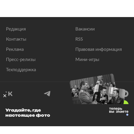
Редакция
Вакансии
Контакты
RSS
Реклама
Правовая информация
Пресс-релизы
Мини-игры
Техподдержка
18
+
Угадайте, где
настоящее фото
© 1999–2026 Все права защищены.
ООО «Лента.Ру»
Лента добра