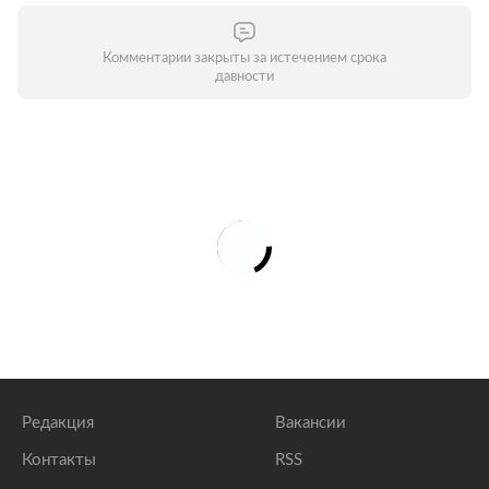
Комментарии закрыты за истечением срока
давности
Редакция
Вакансии
Контакты
RSS