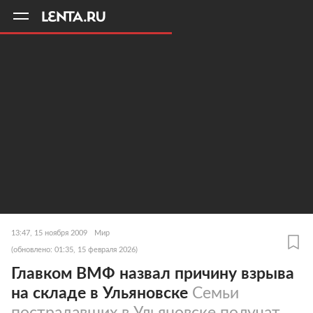
11
A
13:47, 15 ноября 2009
Мир
(обновлено: 01:35, 15 февраля 2026)
Главком ВМФ назвал причину взрыва
на складе в Ульяновске
Семьи
пострадавших в Ульяновске получат