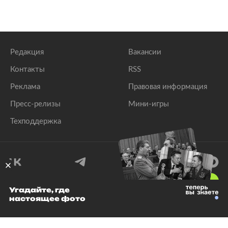
Редакция
Вакансии
Контакты
RSS
Реклама
Правовая информация
Пресс-релизы
Мини-игры
Техподдержка
18
+
Угадайте, где
настоящее фото
© 1999–2026 Все права защищены.
ООО «Лента.Ру»