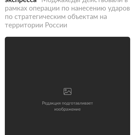
рамках операции по нанесению ударов
по стратегическим объектам на
территории России