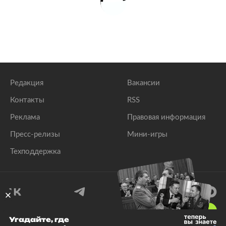
Редакция
Вакансии
Контакты
RSS
Реклама
Правовая информация
Пресс-релизы
Мини-игры
Техподдержка
18
+
Угадайте, где