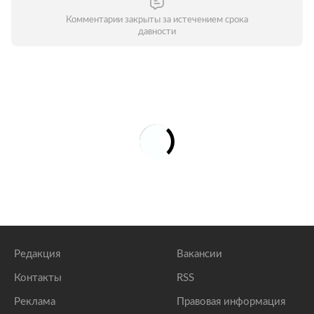
Комментарии закрыты за истечением срока
давности
Редакция
Вакансии
Контакты
RSS
Реклама
Правовая информация