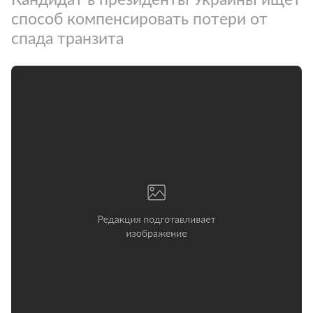
способ компенсировать потери от
спада транзита