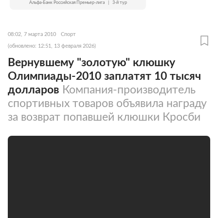
Альфа-Банк Российская Премьер-лига
|
3-й тур
08:02, 7 марта 2010
Спорт
(обновлено: 12:51, 13 февраля 2026)
Вернувшему "золотую" клюшку
Олимпиады-2010 заплатят 10 тысяч
долларов
Компания-производитель
спортивных товаров объявила награду
за возврат попавшей клюшки Кросби