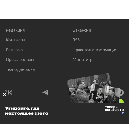
Редакция
Вакансии
Контакты
RSS
Реклама
Правовая информация
Пресс-релизы
Мини-игры
Техподдержка
18
+
Угадайте, где
настоящее фото
© 1999–2026 Все права защищены.
ООО «Лента.Ру»