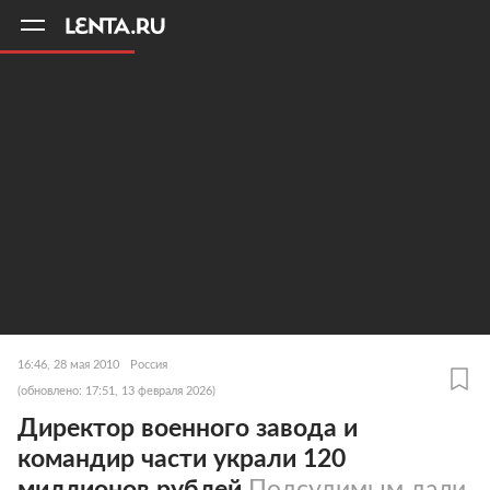
11
A
16:46, 28 мая 2010
Россия
(обновлено: 17:51, 13 февраля 2026)
Директор военного завода и
командир части украли 120
миллионов рублей
Подсудимым дали