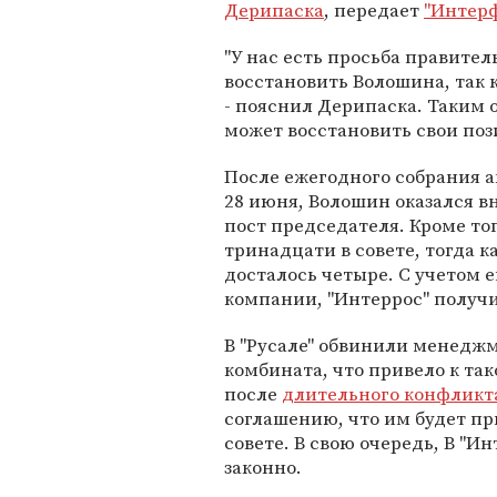
Дерипаска
, передает
"Интерф
"У нас есть просьба правител
восстановить Волошина, так
- пояснил Дерипаска. Таким о
может восстановить свои поз
После ежегодного собрания а
28 июня, Волошин оказался в
пост председателя. Кроме тог
тринадцати в совете, тогда к
досталось четыре. С учетом 
компании, "Интеррос" получи
В "Русале" обвинили менедж
комбината, что привело к так
после
длительного конфликт
соглашению, что им будет пр
совете. В свою очередь, В "И
законно.