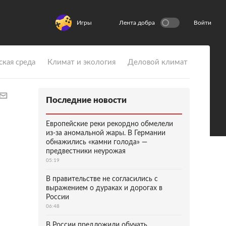
Игры
Лента добра
Войти
ская среда
Климат и экология
Деловой климат
Последние новости
Европейские реки рекордно обмелели
из-за аномальной жары. В Германии
обнажились «камни голода» —
предвестники неурожая
05:19
В правительстве не согласились с
выражением о дураках и дорогах в
России
06:48
В России предложили обучать