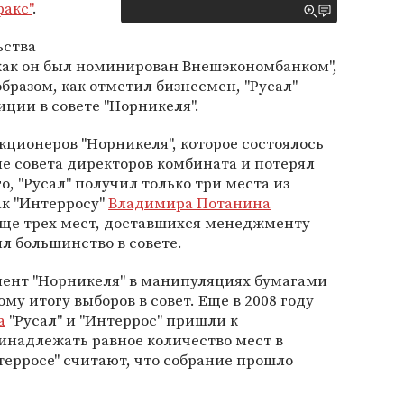
акс"
.
ьства
 как он был номинирован Внешэкономбанком",
бразом, как отметил бизнесмен, "Русал"
иции в совете "Норникеля".
кционеров "Норникеля", которое состоялось
не совета директоров комбината и потерял
о, "Русал" получил только три места из
ак "Интерросу"
Владимира Потанина
еще трех мест, доставшихся менеджменту
л большинство в совете.
мент "Норникеля" в манипуляциях бумагами
ому итогу выборов в совет. Еще в 2008 году
а
"Русал" и "Интеррос" пришли к
инадлежать равное количество мест в
нтерросе" считают, что собрание прошло