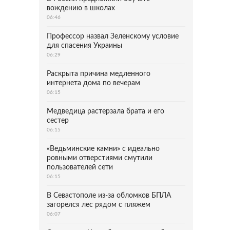
вождению в школах
06:46
Профессор назвал Зеленскому условие
для спасения Украины
06:29
Раскрыта причина медленного
интернета дома по вечерам
06:15
Медведица растерзала брата и его
сестер
06:15
«Ведьминские камни» с идеально
ровными отверстиями смутили
пользователей сети
06:15
В Севастополе из-за обломков БПЛА
загорелся лес рядом с пляжем
06:07