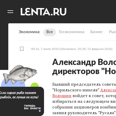
11
A
Экономика
Все
Госэкономика
Бизнес
Рын
00:16, 7 июля 2010
(обновлено: 20:28, 13 февраля 2026)
Александр Воло
директоров "Но
Бывший председатель совета
"Норильского никеля"
Алекса
Если сырая рыба пахнет
Волошин
войдет в совет, кот
«рыбой», ее лучше не есть!
избираться на следующем в
собрании акционеров комбина
заявил руководитель "Русала