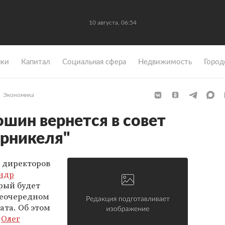
10 августа, 06:54
ки
Капитал
Социальная сфера
Недвижимость
Город
Экономика
шин вернется в совет
рникеля"
 директоров
ндр
орый будет
неочередном
та. Об этом
"
Олег