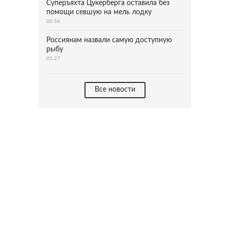
Суперъяхта Цукерберга оставила без
помощи севшую на мель лодку
05:56
Россиянам назвали самую доступную
рыбу
05:27
Все новости